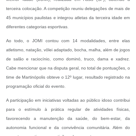
Obras
terceira colocação. A competição reuniu delegações de mais de
Casa das Artesãs
45 municípios paulistas e integrou atletas da terceira idade em
Valor da Terra Nua / ITR
diferentes categorias esportivas.
CAPS AD II “João Maria Lúcio Martins”
Ao todo, o JOMI contou com 14 modalidades, entre elas
atletismo, natação, vôlei adaptado, bocha, malha, além de jogos
Multimídia - Hino de Martinópolis
de salão e raciocínio, como dominó, truco, dama e xadrez.
Telecentro
Cabe mencionar que na disputa geral, no total de pontuações, o
Vigilância Municipal de Martinópolis
time de Martinópolis obteve o 12º lugar, resultado registrado na
Parceria Entidades 3º Setor
programação oficial do evento.
Gravações das Licitações
A participação em iniciativas voltadas ao público idoso contribui
Pesquisa de Satisfação
para o estímulo à prática regular de atividades físicas,
favorecendo a manutenção da saúde, do bem-estar, da
Legislação Municipal
autonomia funcional e da convivência comunitária. Além do
Galeria de Fotos