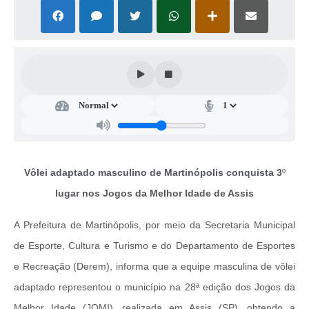
Casa dos Conselhos
Telefones Úteis
Publicações do Departamento de Educação
Fundo Municipal dos Direitos da Criança e do Adolescente
Câmara Municipal
Precatórios
Vôlei adaptado masculino de Martinópolis conquista 3
º
Turismo
lugar nos Jogos da Melhor Idade de Assis
Ouvidoria
A Prefeitura de Martinópolis, por meio da Secretaria Municipal
Ouvidoria Saúde
de Esporte, Cultura e Turismo e do Departamento de Esportes
Cadastro de Fornecedores
e Recreação (Derem), informa que a equipe masculina de vôlei
adaptado representou o município na 28ª edição dos Jogos da
Blog do Cemitério
Melhor Idade (JOMI), realizada em Assis (SP), obtendo a