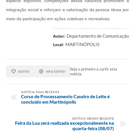
aspecto esportivo, competições dessa natureza promovem a
Audiências Públicas
integração social e reforçam a valorização da pessoa idosa por
meio da participação em ações coletivas e recreativas.
Arquivos para Download
Carta de Serviços
Departamento de Comunicação
Autor:
Galeria de Vídeos
MARTINÓPOLIS
Local:
SIC
Seja o primeiro a curtir esta
GOSTEI
NÃO GOSTEI
notícia.
NOTÍCIA MAIS RECENTE
Curso de Processamento Caseiro de Leite é
concluído em Martinópolis
NOTÍCIA MENOS RECENTE
Feira da Lua será realizada excepcionalmente na
quarta-feira (08/07)