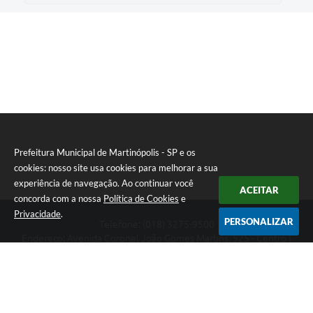
Prefeitura Municipal de Martinópolis - SP e os
cookies: nosso site usa cookies para melhorar a sua
experiência de navegação. Ao continuar você
ACEITAR
concorda com a nossa
Política de Cookies
e
Privacidade
.
PERSONALIZAR
Telefone: (018) 3275-9500
Endereço: Avenida Coronel João Gomes Martins, 525 - Centro |
CEP: 19500-000
Prefeitura Municipal de Martinópolis - SP
Versão do Sistema:
3.5.3 - 19/06/2026