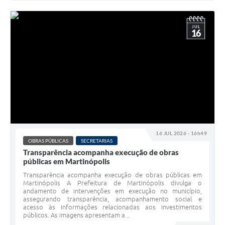
JUL
16
16 JUL 2026 - 16h49
OBRAS PÚBLICAS
SECRETARIAS
Transparência acompanha execução de obras
públicas em Martinópolis
Transparência acompanha execução de obras públicas em
Martinópolis A Prefeitura de Martinópolis divulga o
andamento de intervenções em execução no município,
assegurando transparência, acompanhamento social e
acesso às informações relacionadas aos investimentos
públicos. As imagens apresentam a...