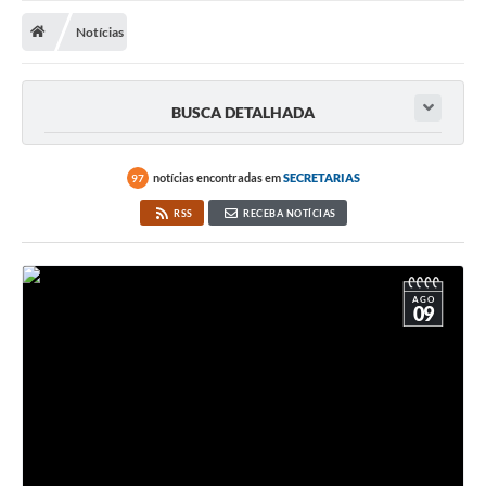
Notícias
Notícias
A Nossa Cidade
Secretarias
BUSCA DETALHADA
Serviços Online
Transparência
notícias encontradas em
SECRETARIAS
97
RSS
RECEBA NOTÍCIAS
LEIS MUNICIPAIS
FORMULÁRIOS
CIPA
AGO
09
Editais
Espaço Empreendedor
Contato
LGPD - Lei Geral de Proteção de Dados