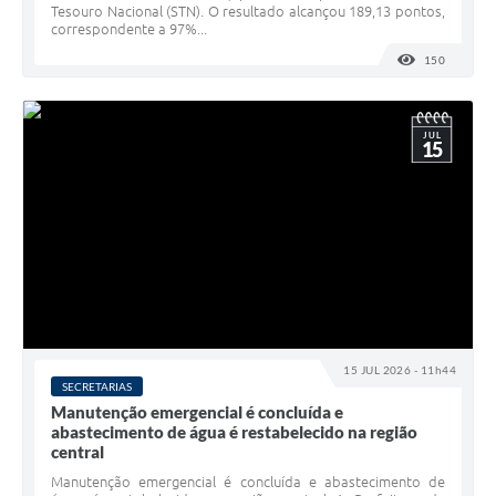
Tesouro Nacional (STN). O resultado alcançou 189,13 pontos,
correspondente a 97%...
150
VISUALI
JUL
15
15 JUL 2026 - 11h44
SECRETARIAS
Manutenção emergencial é concluída e
abastecimento de água é restabelecido na região
central
Manutenção emergencial é concluída e abastecimento de