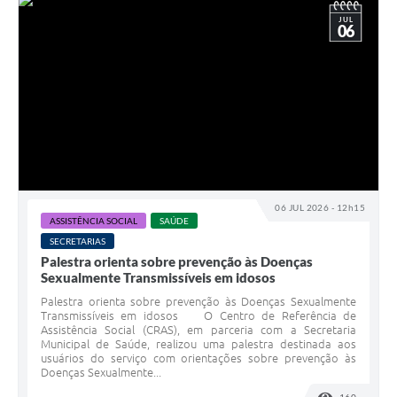
JUL
06
06 JUL 2026 - 12h15
ASSISTÊNCIA SOCIAL
SAÚDE
SECRETARIAS
Palestra orienta sobre prevenção às Doenças
Sexualmente Transmissíveis em idosos
Palestra orienta sobre prevenção às Doenças Sexualmente
Transmissíveis em idosos O Centro de Referência de
Assistência Social (CRAS), em parceria com a Secretaria
Municipal de Saúde, realizou uma palestra destinada aos
usuários do serviço com orientações sobre prevenção às
Doenças Sexualmente...