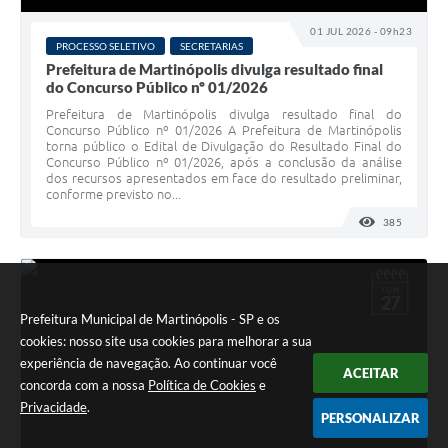
01 JUL 2026 - 09h23
PROCESSO SELETIVO
SECRETARIAS
Prefeitura de Martinópolis divulga resultado final
do Concurso Público nº 01/2026
Prefeitura de Martinópolis divulga resultado final do
Concurso Público nº 01/2026 A Prefeitura de Martinópolis
torna público o Edital de Divulgação do Resultado Final do
Concurso Público nº 01/2026, após a conclusão da análise
dos recursos apresentados em face do resultado preliminar,
conforme previsto no...
385
VISUALI
JUN
27
Prefeitura Municipal de Martinópolis - SP e os
cookies: nosso site usa cookies para melhorar a sua
experiência de navegação. Ao continuar você
ACEITAR
concorda com a nossa
Política de Cookies
e
Privacidade
.
PERSONALIZAR