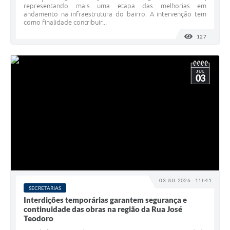
representando mais uma etapa das melhorias em
andamento na infraestrutura do bairro. A intervenção tem
como finalidade contribuir...
127
VISUALI
JUL
03
03 JUL 2026 - 11h41
SECRETARIAS
Interdições temporárias garantem segurança e
continuidade das obras na região da Rua José
Teodoro