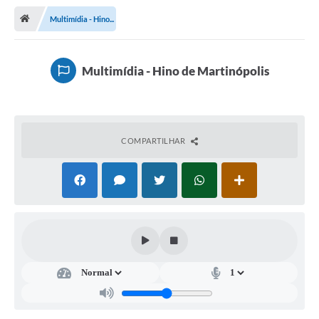
Notícias
Multimídia - Hino...
A Nossa Cidade
Secretarias
Multimídia - Hino de Martinópolis
Serviços Online
Transparência
COMPARTILHAR
LEIS MUNICIPAIS
FORMULÁRIOS
CIPA
Editais
Espaço Empreendedor
Contato
LGPD - Lei Geral de Proteção de Dados