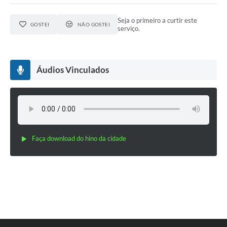
Casa dos Conselhos
Seja o primeiro a curtir este
GOSTEI
NÃO GOSTEI
serviço.
Telefones Úteis
Publicações do Departamento de Educação
Áudios Vinculados
Fundo Municipal dos Direitos da Criança e do Adolescente
Câmara Municipal
Precatórios
Turismo
Faça download do hino da cidade
Ouvidoria
Ouvidoria Saúde
Cadastro de Fornecedores
Blog do Cemitério