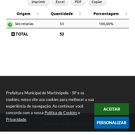
Imprimir
Excel
PDF
Copiar
Audiências Públicas
Origem
Quantidade
Porcentagem
Arquivos para Download
Secretarias
53
100,00%
Carta de Serviços
TOTAL
53
Galeria de Vídeos
SIC
Prefeitura Municipal de Martinópolis - SP e os
cookies: nosso site usa cookies para melhorar a sua
experiência de navegação. Ao continuar você
ACEITAR
concorda com a nossa
Política de Cookies
e
Privacidade
.
PERSONALIZAR
Telefone: (018) 3275-9500
Endereço: Avenida Coronel João Gomes Martins, 525 - Centro |