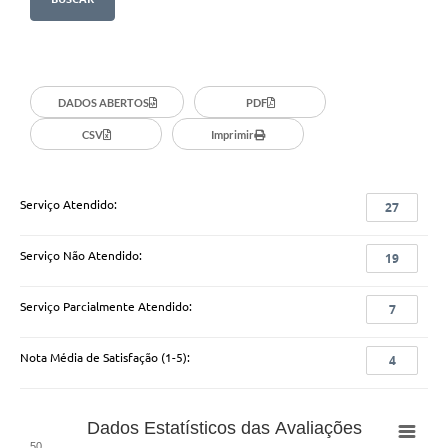
Casa dos Conselhos
Telefones Úteis
DADOS ABERTOS
PDF
Publicações do Departamento de Educação
CSV
Imprimir
Fundo Municipal dos Direitos da Criança e do Adolescente
Câmara Municipal
Serviço Atendido:
27
Precatórios
Serviço Não Atendido:
19
Turismo
Ouvidoria
Serviço Parcialmente Atendido:
7
Ouvidoria Saúde
Nota Média de Satisfação (1-5):
4
Cadastro de Fornecedores
Blog do Cemitério
Dados Estatísticos das Avaliações
50