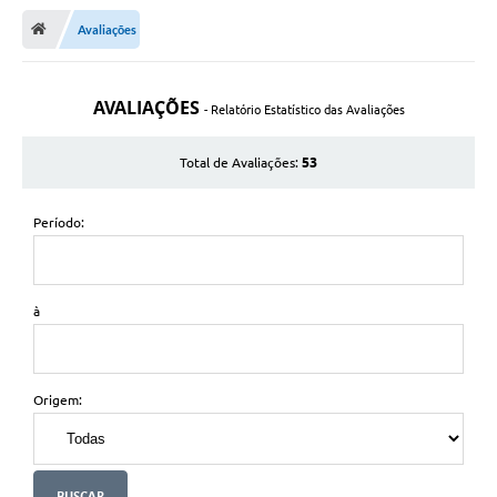
Notícias
Avaliações
A Nossa Cidade
Secretarias
AVALIAÇÕES
- Relatório Estatístico das Avaliações
Serviços Online
53
Total de Avaliações:
Transparência
LEIS MUNICIPAIS
Período:
FORMULÁRIOS
CIPA
à
Editais
Espaço Empreendedor
Origem:
Contato
LGPD - Lei Geral de Proteção de Dados