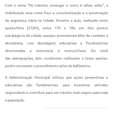
Com o tema “No trânsito, enxergar o outro é salvar vidas”, a
Audiências Públicas
mobilização teve como foco a conscientização e a preservação
Arquivos para Download
da segurança viária na cidade. Durante a ação, realizada nesta
Carta de Serviços
quarta-feira (27/05), entre 17h e 18h, em dois pontos
estratégicos da cidade, equipes promoveram blitz de combate à
Galeria de Vídeos
alcoolemia, com abordagens educativas e fiscalizatórias
SIC
direcionadas a motoristas e motociclistas. Do total
das averiguações, dois condutores realizaram o teste passivo,
porém recusaram o procedimento ativo do bafômetro.
A Administração Municipal reforça que ações preventivas e
educativas são fundamentais para incentivar atitudes
responsáveis e contribuir para um trânsito mais seguro para toda
a população.