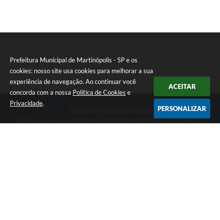
Prefeitura Municipal de Martinópolis - SP e os
cookies: nosso site usa cookies para melhorar a sua
experiência de navegação. Ao continuar você
ACEITAR
concorda com a nossa
Política de Cookies
e
Privacidade
.
PERSONALIZAR
Telefone: (018) 3275-9500
Endereço: Avenida Coronel João Gomes Martins, 525 - Centro |
CEP: 19500-000
Prefeitura Municipal de Martinópolis - SP
Versão do Sistema:
3.5.3 - 19/06/2026
Portal atualizado em:
06/08/2026 14:58
Dados Abertos
Copyright Instar - 2006-2026. Todos os direitos reservados -