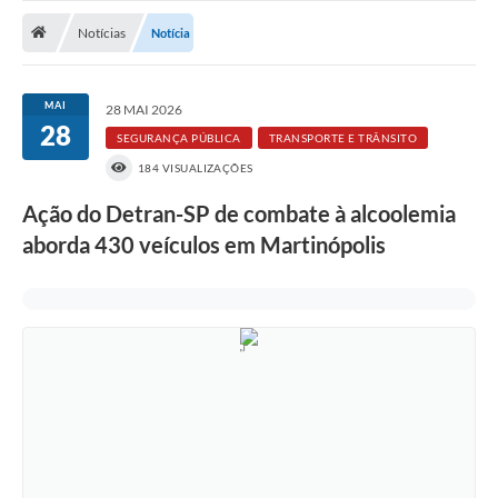
Notícias
Notícias
Notícia
A Nossa Cidade
Secretarias
MAI
28 MAI 2026
28
Serviços Online
SEGURANÇA PÚBLICA
TRANSPORTE E TRÂNSITO
184 VISUALIZAÇÕES
Transparência
Ação do Detran-SP de combate à alcoolemia
LEIS MUNICIPAIS
aborda 430 veículos em Martinópolis
FORMULÁRIOS
CIPA
Editais
Espaço Empreendedor
Contato
LGPD - Lei Geral de Proteção de Dados