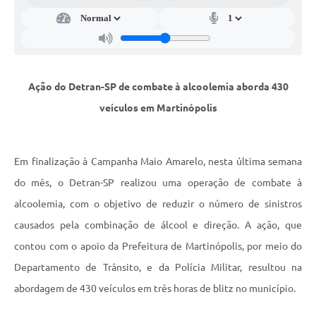
Obras
Casa das Artesãs
Valor da Terra Nua / ITR
Ação do Detran-SP de combate à alcoolemia aborda 430
CAPS AD II “João Maria Lúcio Martins”
veículos em Martinópolis
Multimídia - Hino de Martinópolis
Telecentro
Em finalização à Campanha Maio Amarelo, nesta última semana
Vigilância Municipal de Martinópolis
do mês, o Detran-SP realizou uma operação de combate à
Parceria Entidades 3º Setor
alcoolemia, com o objetivo de reduzir o número de sinistros
causados pela combinação de álcool e direção. A ação, que
Gravações das Licitações
contou com o apoio da Prefeitura de Martinópolis, por meio do
Pesquisa de Satisfação
Departamento de Trânsito, e da Polícia Militar, resultou na
Legislação Municipal
abordagem de 430 veículos em três horas de blitz no município.
Galeria de Fotos