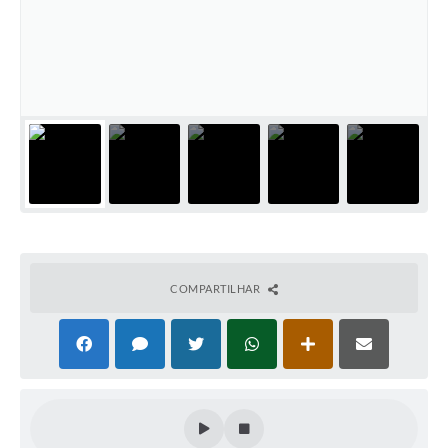
Casa dos Conselhos
Telefones Úteis
Publicações do Departamento de Educação
Fundo Municipal dos Direitos da Criança e do Adolescente
Câmara Municipal
Precatórios
Turismo
COMPARTILHAR
Ouvidoria
Ouvidoria Saúde
Cadastro de Fornecedores
Blog do Cemitério