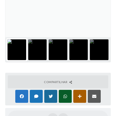
Casa dos Conselhos
Telefones Úteis
Publicações do Departamento de Educação
Fundo Municipal dos Direitos da Criança e do Adolescente
Câmara Municipal
Precatórios
Turismo
Ouvidoria
COMPARTILHAR
Ouvidoria Saúde
Cadastro de Fornecedores
Blog do Cemitério