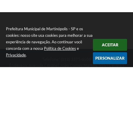
Prefeitura Municipal de Martinópolis - SP e os
cookies: nosso site usa cookies para melhorar a sua
experiência de navegação. Ao continuar você
ACEITAR
concorda com a nossa
Política de Cookies
e
Privacidade
.
PERSONALIZAR
Telefone: (018) 3275-9500
Endereço: Avenida Coronel João Gomes Martins, 525 - Centro |
CEP: 19500-000
Prefeitura Municipal de Martinópolis - SP
Versão do Sistema:
3.5.3 - 19/06/2026
Portal atualizado em:
07/08/2026 14:55
Dados Abertos
Copyright Instar - 2006-2026. Todos os direitos reservados -
Instar Tecnologia