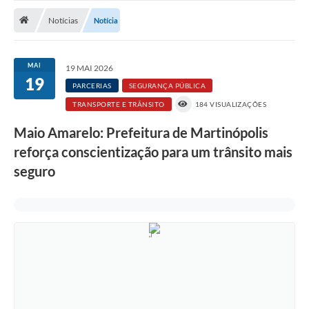
Notícias
Notícias
Notícia
A Nossa Cidade
Secretarias
MAI
19 MAI 2026
19
Serviços Online
PARCERIAS
SEGURANÇA PÚBLICA
TRANSPORTE E TRÂNSITO
184 VISUALIZAÇÕES
Transparência
Maio Amarelo: Prefeitura de Martinópolis
LEIS MUNICIPAIS
reforça conscientização para um trânsito mais
FORMULÁRIOS
seguro
CIPA
Editais
Espaço Empreendedor
Contato
LGPD - Lei Geral de Proteção de Dados