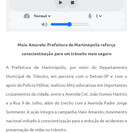
Obras
Casa das Artesãs
Valor da Terra Nua / ITR
CAPS AD II “João Maria Lúcio Martins”
Maio Amarelo: Prefeitura de Martinópolis reforça
Multimídia - Hino de Martinópolis
conscientização para um trânsito mais seguro
Telecentro
A Prefeitura de Martinópolis, por meio do Departamento
Vigilância Municipal de Martinópolis
Municipal de Trânsito, em parceria com o Detran-SP e com o
Parceria Entidades 3º Setor
apoio da Polícia Militar, realizou blitz educativas em importantes
cruzamentos da cidade, entre a Avenida Cel. João Gomes Martins
Gravações das Licitações
e a Rua 9 de Julho, além do trecho com a Avenida Padre Jorge
Pesquisa de Satisfação
Summerer. A ação integra a campanha Maio Amarelo, movimento
Legislação Municipal
nacional voltado à conscientização para a redução de acidentes e
preservação de vidas no trânsito.
Galeria de Fotos