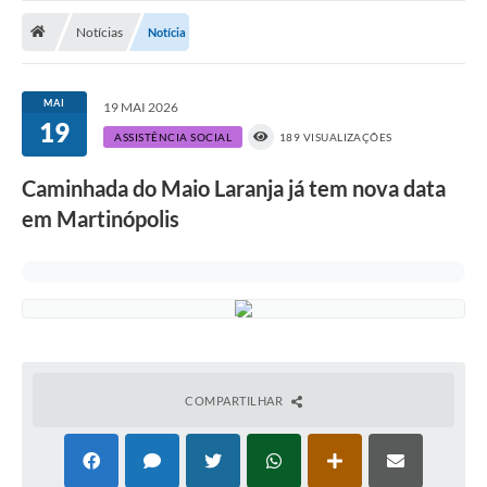
Notícias
Notícias
Notícia
A Nossa Cidade
Secretarias
MAI
19 MAI 2026
19
Serviços Online
ASSISTÊNCIA SOCIAL
189 VISUALIZAÇÕES
Transparência
Caminhada do Maio Laranja já tem nova data
em Martinópolis
LEIS MUNICIPAIS
FORMULÁRIOS
CIPA
Editais
Espaço Empreendedor
COMPARTILHAR
Contato
LGPD - Lei Geral de Proteção de Dados