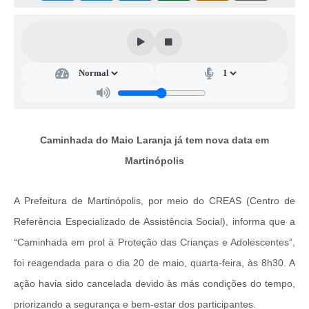
Casa dos Conselhos
Telefones Úteis
Publicações do Departamento de Educação
Fundo Municipal dos Direitos da Criança e do Adolescente
Câmara Municipal
Caminhada do Maio Laranja já tem nova data em
Precatórios
Martinópolis
Turismo
A Prefeitura de Martinópolis, por meio do CREAS (Centro de
Ouvidoria
Referência Especializado de Assistência Social), informa que a
Ouvidoria Saúde
“Caminhada em prol à Proteção das Crianças e Adolescentes”,
Cadastro de Fornecedores
foi reagendada para o dia 20 de maio, quarta-feira, às 8h30. A
ação havia sido cancelada devido às más condições do tempo,
Blog do Cemitério
priorizando a segurança e bem-estar dos participantes.