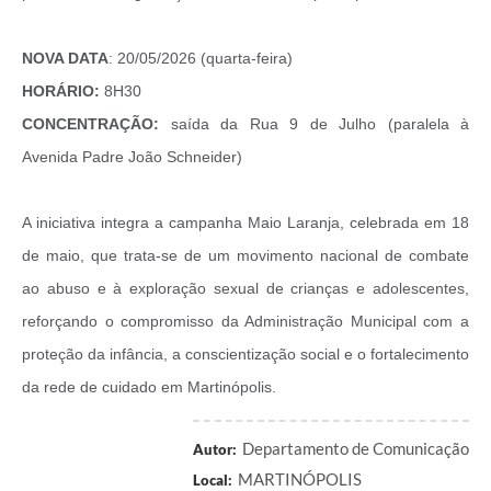
Obras
Casa das Artesãs
NOVA DATA
: 20/05/2026 (quarta-feira)
HORÁRIO:
8H30
Valor da Terra Nua / ITR
CONCENTRAÇÃO:
saída da Rua 9 de Julho (paralela à
CAPS AD II “João Maria Lúcio Martins”
Avenida Padre João Schneider)
Multimídia - Hino de Martinópolis
A iniciativa integra a campanha Maio Laranja, celebrada em 18
Telecentro
de maio, que trata-se de um movimento nacional de combate
Vigilância Municipal de Martinópolis
ao abuso e à exploração sexual de crianças e adolescentes,
Parceria Entidades 3º Setor
reforçando o compromisso da Administração Municipal com a
Gravações das Licitações
proteção da infância, a conscientização social e o fortalecimento
da rede de cuidado em Martinópolis.
Pesquisa de Satisfação
Legislação Municipal
Departamento de Comunicação
Autor:
MARTINÓPOLIS
Galeria de Fotos
Local: