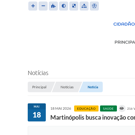
CIDADÃO
PRINCIPA
S
Notícias
Principal
Notícias
Trans
Notícia
LEIS 
MAI
18 MAI 2026
EDUCAÇÃO
SAÚDE
216 
18
Martinópolis busca inovação com 
FOR