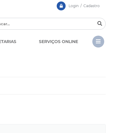
Login / Cadastro
ETARIAS
SERVIÇOS ONLINE
CIPA
Contato
LGPD - Lei Geral de Prote
EDITAIS
de Dados
Chamamento Público
Casa dos Conselhos
Concursos e Processos
Seletivos
Telefones Úteis