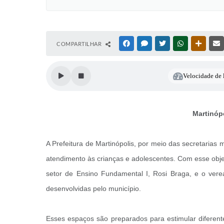
COMPARTILHAR
FACEBOOK
MESSENGER
TWITTER
WHATSAPP
OUTRAS
Velocidade de l
Martinópo
A Prefeitura de Martinópolis, por meio das secretarias
atendimento às crianças e adolescentes. Com esse obje
setor de Ensino Fundamental I, Rosi Braga, e o verea
desenvolvidas pelo município.
Esses espaços são preparados para estimular diferente