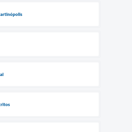
artinópolis
al
ritos