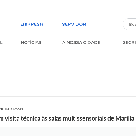
EMPRESA
SERVIDOR
L
NOTÍCIAS
A NOSSA CIDADE
SECR
PARTICIPE DA PESQUISA
ERVIÇOS
SOBRE A OUVIDORIA
MUNICIPAL
parência
FORMULÁRIO ESTUDANTES
MUNICIPAIS
FORMULÁRIO DE INSCRIÇÃO –
VISUALIZAÇÕES
PROCESSO SELETIVO
visita técnica às salas multissensoriais de Marília
MULÁRIOS
PARTICIPE DOS CONSELHOS
MUNICIPAIS