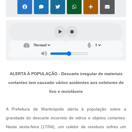
Casa dos Conselhos
Telefones Úteis
Publicações do Departamento de Educação
Fundo Municipal dos Direitos da Criança e do Adolescente
Câmara Municipal
Precatórios
ALERTA À POPULAÇÃO - Descarte irregular de materiais
Turismo
cortantes tem causado vários acidentes aos coletores de
Ouvidoria
lixo e recicláveis
Ouvidoria Saúde
A Prefeitura de Martinópolis alerta à população sobre a
Cadastro de Fornecedores
gravidade do descarte incorreto de vidros e objetos cortantes.
Blog do Cemitério
Nesta sexta-feira (17/04), um coletor de resíduos sofreu um