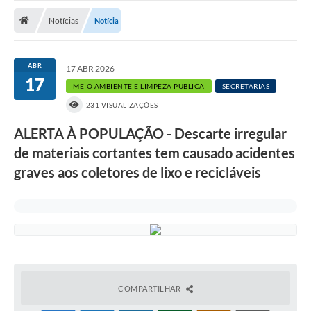
Notícias
Notícias
Notícia
A Nossa Cidade
Secretarias
ABR
17 ABR 2026
17
Serviços Online
MEIO AMBIENTE E LIMPEZA PÚBLICA
SECRETARIAS
231 VISUALIZAÇÕES
Transparência
ALERTA À POPULAÇÃO - Descarte irregular
LEIS MUNICIPAIS
de materiais cortantes tem causado acidentes
FORMULÁRIOS
graves aos coletores de lixo e recicláveis
CIPA
Editais
Espaço Empreendedor
Contato
COMPARTILHAR
LGPD - Lei Geral de Proteção de Dados