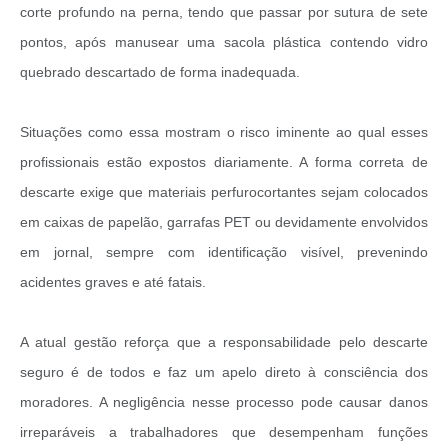
Obras
corte profundo na perna, tendo que passar por sutura de sete
pontos, após manusear uma sacola plástica contendo vidro
Casa das Artesãs
quebrado descartado de forma inadequada.
Valor da Terra Nua / ITR
CAPS AD II “João Maria Lúcio Martins”
Situações como essa mostram o risco iminente ao qual esses
profissionais estão expostos diariamente. A forma correta de
Multimídia - Hino de Martinópolis
descarte exige que materiais perfurocortantes sejam colocados
Telecentro
em caixas de papelão, garrafas PET ou devidamente envolvidos
Vigilância Municipal de Martinópolis
em jornal, sempre com identificação visível, prevenindo
Parceria Entidades 3º Setor
acidentes graves e até fatais.
Gravações das Licitações
A atual gestão reforça que a responsabilidade pelo descarte
Pesquisa de Satisfação
seguro é de todos e faz um apelo direto à consciência dos
Legislação Municipal
moradores. A negligência nesse processo pode causar danos
irreparáveis a trabalhadores que desempenham funções
Galeria de Fotos