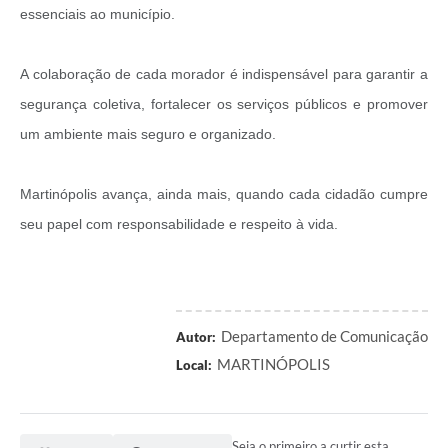
essenciais ao município.
Audiências Públicas
Arquivos para Download
A colaboração de cada morador é indispensável para garantir a
segurança coletiva, fortalecer os serviços públicos e promover
Carta de Serviços
um ambiente mais seguro e organizado.
Galeria de Vídeos
SIC
Martinópolis avança, ainda mais, quando cada cidadão cumpre
seu papel com responsabilidade e respeito à vida.
Departamento de Comunicação
Autor:
MARTINÓPOLIS
Local:
Seja o primeiro a curtir esta