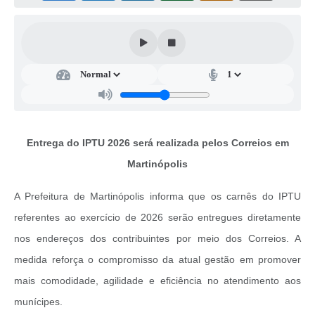
Casa dos Conselhos
Telefones Úteis
Publicações do Departamento de Educação
Fundo Municipal dos Direitos da Criança e do Adolescente
Câmara Municipal
Entrega do IPTU 2026 será realizada pelos Correios em
Precatórios
Martinópolis
Turismo
A Prefeitura de Martinópolis informa que os carnês do IPTU
Ouvidoria
referentes ao exercício de 2026 serão entregues diretamente
nos endereços dos contribuintes por meio dos Correios. A
Ouvidoria Saúde
medida reforça o compromisso da atual gestão em promover
Cadastro de Fornecedores
mais comodidade, agilidade e eficiência no atendimento aos
Blog do Cemitério
munícipes.