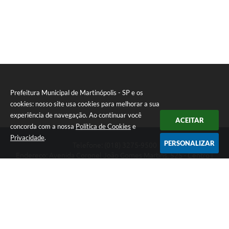
Prefeitura Municipal de Martinópolis - SP e os
cookies: nosso site usa cookies para melhorar a sua
experiência de navegação. Ao continuar você
ACEITAR
concorda com a nossa
Política de Cookies
e
Privacidade
.
PERSONALIZAR
Telefone: (018) 3275-9500
Endereço: Avenida Coronel João Gomes Martins, 525 - Centro |
CEP: 19500-000
Prefeitura Municipal de Martinópolis - SP
Versão do Sistema:
3.5.3 - 19/06/2026
Portal atualizado em:
07/08/2026 14:55
Dados Abertos