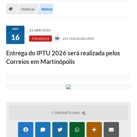
Notícias
Notícias
Notícia
A Nossa Cidade
Secretarias
ABR
16 ABR 2026
16
Serviços Online
FINANÇAS
392 VISUALIZAÇÕES
Transparência
Entrega do IPTU 2026 será realizada pelos
Correios em Martinópolis
LEIS MUNICIPAIS
FORMULÁRIOS
CIPA
Editais
Espaço Empreendedor
COMPARTILHAR
Contato
LGPD - Lei Geral de Proteção de Dados