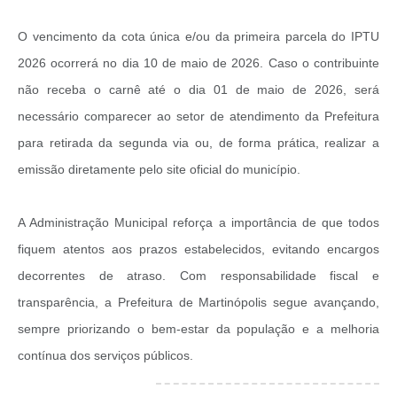
Obras
O vencimento da cota única e/ou da primeira parcela do IPTU
Casa das Artesãs
2026 ocorrerá no dia 10 de maio de 2026. Caso o contribuinte
Valor da Terra Nua / ITR
não receba o carnê até o dia 01 de maio de 2026, será
CAPS AD II “João Maria Lúcio Martins”
necessário comparecer ao setor de atendimento da Prefeitura
para retirada da segunda via ou, de forma prática, realizar a
Multimídia - Hino de Martinópolis
emissão diretamente pelo site oficial do município.
Telecentro
Vigilância Municipal de Martinópolis
A Administração Municipal reforça a importância de que todos
fiquem atentos aos prazos estabelecidos, evitando encargos
Parceria Entidades 3º Setor
decorrentes de atraso. Com responsabilidade fiscal e
Gravações das Licitações
transparência, a Prefeitura de Martinópolis segue avançando,
Pesquisa de Satisfação
sempre priorizando o bem-estar da população e a melhoria
Legislação Municipal
contínua dos serviços públicos.
Galeria de Fotos