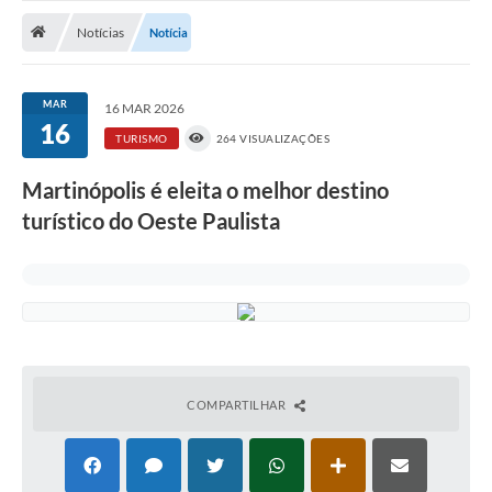
Notícias
Notícias
Notícia
A Nossa Cidade
Secretarias
MAR
16 MAR 2026
16
Serviços Online
TURISMO
264 VISUALIZAÇÕES
Transparência
Martinópolis é eleita o melhor destino
turístico do Oeste Paulista
LEIS MUNICIPAIS
FORMULÁRIOS
CIPA
Editais
Espaço Empreendedor
COMPARTILHAR
Contato
LGPD - Lei Geral de Proteção de Dados