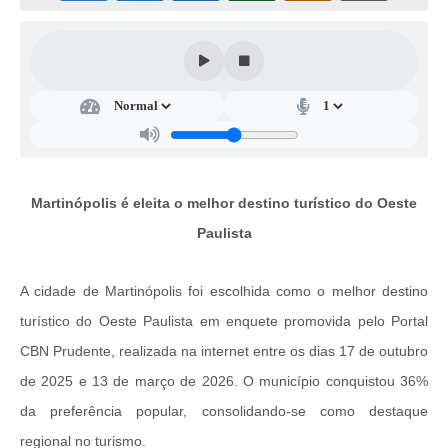
Casa dos Conselhos
Telefones Úteis
Publicações do Departamento de Educação
Fundo Municipal dos Direitos da Criança e do Adolescente
Câmara Municipal
Martinópolis é eleita o melhor destino turístico do Oeste
Precatórios
Paulista
Turismo
A cidade de Martinópolis foi escolhida como o melhor destino
Ouvidoria
turístico do Oeste Paulista em enquete promovida pelo Portal
Ouvidoria Saúde
CBN Prudente, realizada na internet entre os dias 17 de outubro
Cadastro de Fornecedores
de 2025 e 13 de março de 2026. O município conquistou 36%
da preferência popular, consolidando-se como destaque
Blog do Cemitério
regional no turismo.