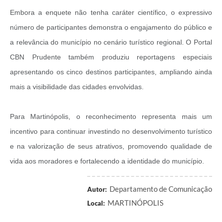
Embora a enquete não tenha caráter científico, o expressivo
Audiências Públicas
número de participantes demonstra o engajamento do público e
Arquivos para Download
a relevância do município no cenário turístico regional. O Portal
Carta de Serviços
CBN Prudente também produziu reportagens especiais
apresentando os cinco destinos participantes, ampliando ainda
Galeria de Vídeos
mais a visibilidade das cidades envolvidas.
SIC
Para Martinópolis, o reconhecimento representa mais um
incentivo para continuar investindo no desenvolvimento turístico
e na valorização de seus atrativos, promovendo qualidade de
vida aos moradores e fortalecendo a identidade do município.
Departamento de Comunicação
Autor:
MARTINÓPOLIS
Local: