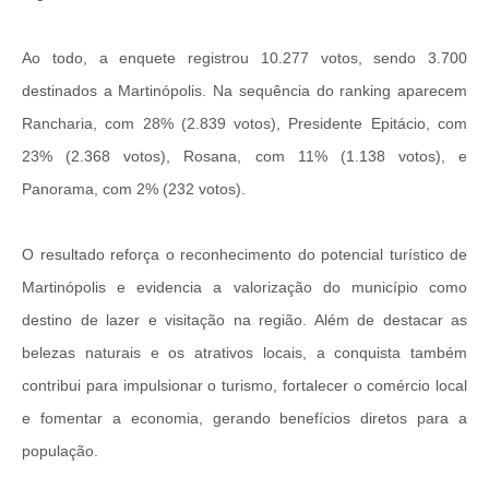
Obras
Casa das Artesãs
Ao todo, a enquete registrou 10.277 votos, sendo 3.700
destinados a Martinópolis. Na sequência do ranking aparecem
Valor da Terra Nua / ITR
Rancharia, com 28% (2.839 votos), Presidente Epitácio, com
CAPS AD II “João Maria Lúcio Martins”
23% (2.368 votos), Rosana, com 11% (1.138 votos), e
Multimídia - Hino de Martinópolis
Panorama, com 2% (232 votos).
Telecentro
O resultado reforça o reconhecimento do potencial turístico de
Vigilância Municipal de Martinópolis
Martinópolis e evidencia a valorização do município como
Parceria Entidades 3º Setor
destino de lazer e visitação na região. Além de destacar as
Gravações das Licitações
belezas naturais e os atrativos locais, a conquista também
contribui para impulsionar o turismo, fortalecer o comércio local
Pesquisa de Satisfação
e fomentar a economia, gerando benefícios diretos para a
Legislação Municipal
população.
Galeria de Fotos