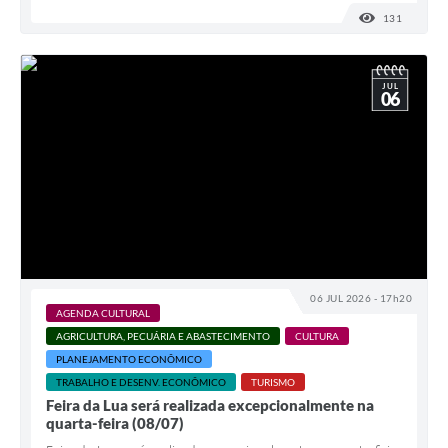
131
VISUALI
JUL
06
06 JUL 2026 - 17h20
AGENDA CULTURAL
AGRICULTURA, PECUÁRIA E ABASTECIMENTO
CULTURA
PLANEJAMENTO ECONÔMICO
TRABALHO E DESENV. ECONÔMICO
TURISMO
Feira da Lua será realizada excepcionalmente na
quarta-feira (08/07)