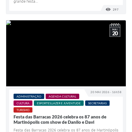
grande festa...
297
VISUALI
MAI
20
20 MAI 2026 - 16h58
ADMINISTRAÇÃO
AGENDA CULTURAL
CULTURA
ESPORTES,LAZER E JUVENTUDE
SECRETARIAS
TURISMO
Festa das Barracas 2026 celebra os 87 anos de
Martinópolis com show de Danilo e Davi
Festa das Barracas 2026 celebra os 87 anos de Martinópolis