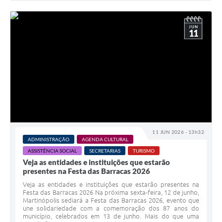
JUN
11
11 JUN 2026 - 13h32
ADMINISTRAÇÃO
AGENDA CULTURAL
ASSISTÊNCIA SOCIAL
SECRETARIAS
TURISMO
Veja as entidades e instituições que estarão
presentes na Festa das Barracas 2026
Veja as entidades e instituições que estarão presentes na
Festa das Barracas 2026 Na próxima sexta-feira, 12 de junho,
Martinópolis sediará a Festa das Barracas 2026, evento que
une solidariedade com a comemoração dos 87 anos do
município, celebrados em 13 de junho. Mais do que uma