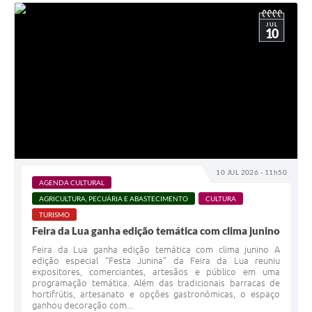
JUL
10
10 JUL 2026 - 11h50
AGENDA CULTURAL
AGRICULTURA, PECUÁRIA E ABASTECIMENTO
CULTURA
TURISMO
Feira da Lua ganha edição temática com clima junino
Feira da Lua ganha edição temática com clima junino A
edição especial “Festa Junina” da Feira da Lua reuniu
expositores, comerciantes, artesãos e público em uma
programação temática. Além das tradicionais barracas de
hortifrútis, artesanato e opções gastronômicas, o espaço
ganhou decoração com...