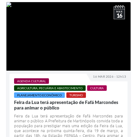
MAR
16
16 MAR 2026 - 12h13
AGENDA CULTURAL
AGRICULTURA, PECUÁRIA E ABASTECIMENTO
CULTURA
PLANEJAMENTO ECONÔMICO
TURISMO
Feira da Lua terá apresentação de Fafá Marcondes
para animar o público
Feira da Lua terá apresentação de Fafá Marcondes para
animar o público A Prefeitura de Martinópolis convida toda a
população para prestigiar mais uma edição da Feira da Lua,
que acontece na próxima quinta-feira, dia 19 de março, a
partir das 18h, na Estação FEPASA – Centro. Para animar a