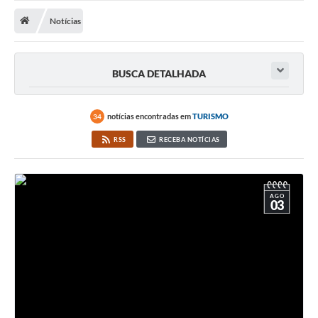
Notícias
Notícias
A Nossa Cidade
Secretarias
BUSCA DETALHADA
Serviços Online
Transparência
notícias encontradas em
TURISMO
34
RSS
RECEBA NOTÍCIAS
LEIS MUNICIPAIS
FORMULÁRIOS
CIPA
AGO
03
Editais
Espaço Empreendedor
Contato
LGPD - Lei Geral de Proteção de Dados