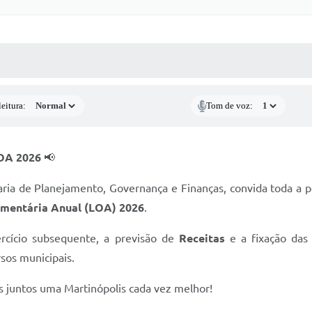
 MÍDIAS
RECEBA NOTÍCIAS
eitura:
Tom de voz:
OA 2026
📢
aria de Planejamento, Governança e Finanças, convida toda a p
amentária Anual (LOA) 2026
.
rcício subsequente, a previsão de
Receitas
e a fixação da
sos municipais.
os juntos uma Martinópolis cada vez melhor!