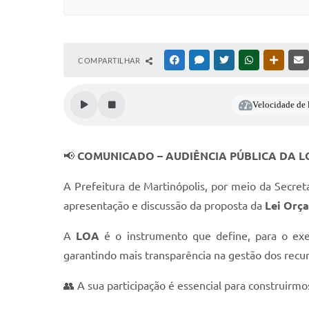
COMPARTILHAR
FACEBOOK
MESSENGER
TWITTER
WHATSAPP
OUTRAS
Velocidade de l
📢
COMUNICADO – AUDIÊNCIA PÚBLICA DA L
A Prefeitura de Martinópolis, por meio da Secret
apresentação e discussão da proposta da
Lei Orç
A
LOA
é o instrumento que define, para o exe
garantindo mais transparência na gestão dos recur
👥 A sua participação é essencial para construirm