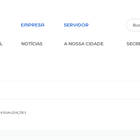
EMPRESA
SERVIDOR
L
NOTÍCIAS
A NOSSA CIDADE
SECR
PARTICIPE DA PESQUISA
ERVIÇOS
SOBRE A OUVIDORIA
MUNICIPAL
parência
FORMULÁRIO ESTUDANTES
MUNICIPAIS
FORMULÁRIO DE INSCRIÇÃO –
 VISUALIZAÇÕES
PROCESSO SELETIVO
MULÁRIOS
PARTICIPE DOS CONSELHOS
MUNICIPAIS