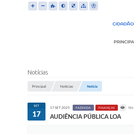
CIDADÃO
PRINCIPA
S
Notícias
Principal
Notícias
Trans
Notícia
LEIS 
SET
17 SET 2025
FAZENDA
FINANÇAS
701
17
AUDIÊNCIA PÚBLICA LOA
FOR