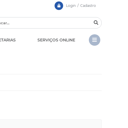
Login / Cadastro
ETARIAS
SERVIÇOS ONLINE
CIPA
Contato
LGPD - Lei Geral de Prote
EDITAIS
de Dados
Chamamento Público
Casa dos Conselhos
Concursos e Processos
Seletivos
Telefones Úteis