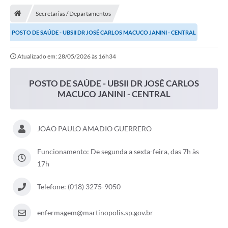
Notícias
Secretarias / Departamentos
A Nossa Cidade
POSTO DE SAÚDE - UBSII DR JOSÉ CARLOS MACUCO JANINI - CENTRAL
Secretarias
Atualizado em: 28/05/2026 às 16h34
Serviços Online
Transparência
POSTO DE SAÚDE - UBSII DR JOSÉ CARLOS
MACUCO JANINI - CENTRAL
LEIS MUNICIPAIS
FORMULÁRIOS
JOÃO PAULO AMADIO GUERRERO
CIPA
Funcionamento: De segunda a sexta-feira, das 7h às
Editais
17h
Espaço Empreendedor
Telefone: (018) 3275-9050
Contato
enfermagem@martinopolis.sp.gov.br
LGPD - Lei Geral de Proteção de Dados