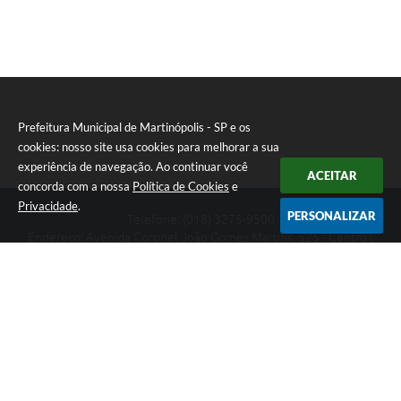
Prefeitura Municipal de Martinópolis - SP e os
cookies: nosso site usa cookies para melhorar a sua
experiência de navegação. Ao continuar você
ACEITAR
concorda com a nossa
Política de Cookies
e
Privacidade
.
PERSONALIZAR
Telefone: (018) 3275-9500
Endereço: Avenida Coronel João Gomes Martins, 525 - Centro |
CEP: 19500-000
Prefeitura Municipal de Martinópolis - SP
Versão do Sistema:
3.5.3 - 19/06/2026
Portal atualizado em:
06/08/2026 14:58
Dados Abertos