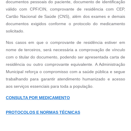
documentos pessoais do paciente, documento de identificação
Obras
válido com CPF/CIN, comprovante de residência com CEP,
Casa das Artesãs
Cartão Nacional de Saúde (CNS), além dos exames e demais
documentos exigidos conforme o protocolo do medicamento
Valor da Terra Nua / ITR
solicitado.
CAPS AD II “João Maria Lúcio Martins”
Nos casos em que o comprovante de residência estiver em
Multimídia - Hino de Martinópolis
nome de terceiros, será necessária a comprovação de vínculo
com o titular do documento, podendo ser apresentada carta de
Telecentro
residência ou outro comprovante equivalente. A Administração
Vigilância Municipal de Martinópolis
Municipal reforça o compromisso com a saúde pública e segue
trabalhando para garantir atendimento humanizado e acesso
Parceria Entidades 3º Setor
aos serviços essenciais para toda a população.
Gravações das Licitações
CONSULTA POR MEDICAMENTO
Pesquisa de Satisfação
PROTOCOLOS E NORMAS TÉCNICAS
Legislação Municipal
Galeria de Fotos