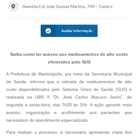
Avenida Cel João Gomes Martins, 749 – Centro
Casa dos Conselhos
Telefones Úteis
Avaliar Informação
Publicações do Departamento de Educação
Fundo Municipal dos Direitos da Criança e do Adolescente
Saiba como ter acesso aos medicamentos de alto custo
Câmara Municipal
oferecidos pelo SUS
Precatórios
A Prefeitura de Martinópolis, por meio da Secretaria Municipal
Turismo
de Saúde, informa que a retirada de medicamentos de alto
custo disponibilizados pelo Sistema Único de Saúde (SUS) é
Ouvidoria
realizada na UBS II “Dr. José Carlos Macuco Janini”, de
Ouvidoria Saúde
segunda a sexta-feira, das 7h30 às 16h. A ação garante mais
acesso, organização e acolhimento aos pacientes que
Cadastro de Fornecedores
necessitam do atendimento especializado.
Blog do Cemitério
Para realizar o processo, é necessário apresentar cópia dos