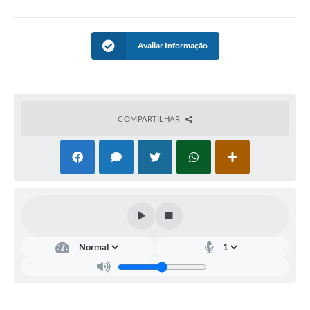
Casa dos Conselhos
Avaliar Informação
Telefones Úteis
Publicações do Departamento de Educação
Fundo Municipal dos Direitos da Criança e do Adolescente
COMPARTILHAR
Câmara Municipal
Precatórios
Turismo
Ouvidoria
Ouvidoria Saúde
Cadastro de Fornecedores
Blog do Cemitério