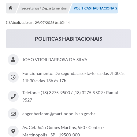
Notícias
Secretarias / Departamentos
POLITICAS HABITACIONAIS
A Nossa Cidade
Atualizado em: 29/07/2026 às 10h44
Secretarias
Serviços Online
POLITICAS HABITACIONAIS
Transparência
JOÃO VITOR BARBOSA DA SILVA
LEIS MUNICIPAIS
FORMULÁRIOS
Funcionamento: De segunda a sexta-feira, das 7h30 às
11h30 e das 13h às 17h
CIPA
Telefone: (18) 3275-9500 / (18) 3275-9509 / Ramal
Editais
9527
Espaço Empreendedor
engenhariapm@martinopolis.sp.gov.br
Contato
Av. Cel. João Gomes Martins, 550 - Centro -
LGPD - Lei Geral de Proteção de Dados
Martinópolis - SP - 19500-000