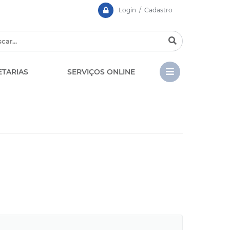
Login / Cadastro
ETARIAS
SERVIÇOS ONLINE
CIPA
Contato
LGPD - Lei Geral de Prote
EDITAIS
de Dados
Chamamento Público
Casa dos Conselhos
Concursos e Processos
Seletivos
Telefones Úteis