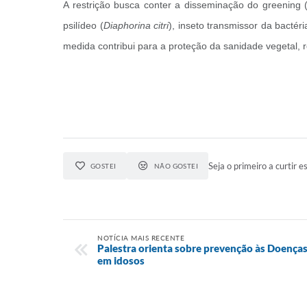
A restrição busca conter a disseminação do greening 
psilídeo (
Diaphorina citri
), inseto transmissor da bacté
medida contribui para a proteção da sanidade vegetal, re
Seja o primeiro a curtir es
GOSTEI
NÃO GOSTEI
NOTÍCIA MAIS RECENTE
Palestra orienta sobre prevenção às Doença
em idosos