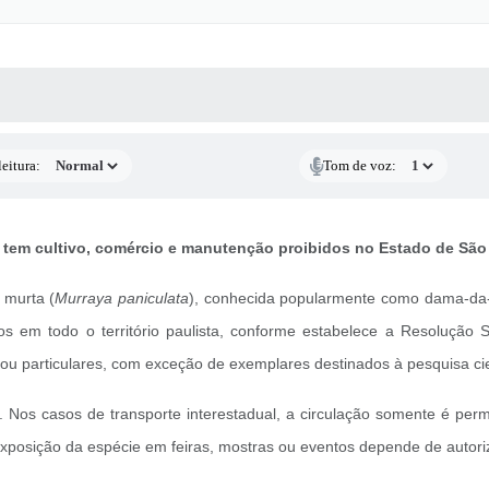
 MÍDIAS
RECEBA NOTÍCIAS
eitura:
Tom de voz:
 tem cultivo, comércio e manutenção proibidos no Estado de São
 murta (
Murraya paniculata
), conhecida popularmente como dama-da-n
idos em todo o território paulista, conforme estabelece a Resoluçã
 ou particulares, com exceção de exemplares destinados à pesquisa ci
. Nos casos de transporte interestadual, a circulação somente é p
 exposição da espécie em feiras, mostras ou eventos depende de autor