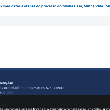
róximas datas e etapas do processo do Minha Casa, Minha Vida - S
IZAÇÃO:
a Coronel João Gomes Martins, 525 - Centro
9500-000
TO:
 site usa cookies para melhorar a sua experiência de navegação. Ao continuar 
cacao@martinopolis.sp.gov.br