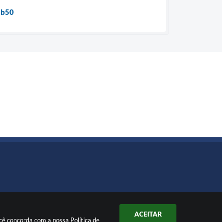
ub50
ACEITAR
você concorda com a nossa
Política de