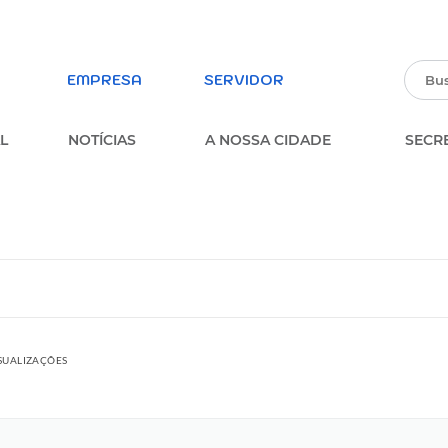
EMPRESA
SERVIDOR
L
NOTÍCIAS
A NOSSA CIDADE
SECR
PARTICIPE DA PESQUISA
ERVIÇOS
SOBRE A OUVIDORIA
MUNICIPAL
parência
FORMULÁRIO ESTUDANTES
MUNICIPAIS
FORMULÁRIO DE INSCRIÇÃO –
ISUALIZAÇÕES
PROCESSO SELETIVO
MULÁRIOS
PARTICIPE DOS CONSELHOS
MUNICIPAIS