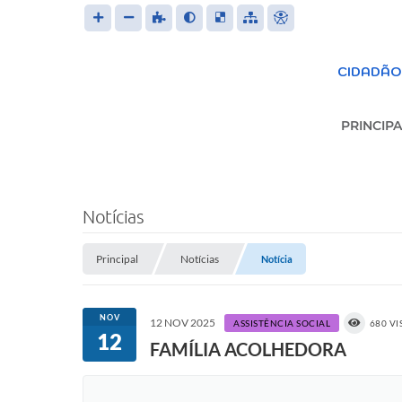
CIDADÃO
PRINCIPA
S
Notícias
Principal
Notícias
Trans
Notícia
LEIS 
NOV
12 NOV 2025
ASSISTÊNCIA SOCIAL
680 V
12
FAMÍLIA ACOLHEDORA
FOR