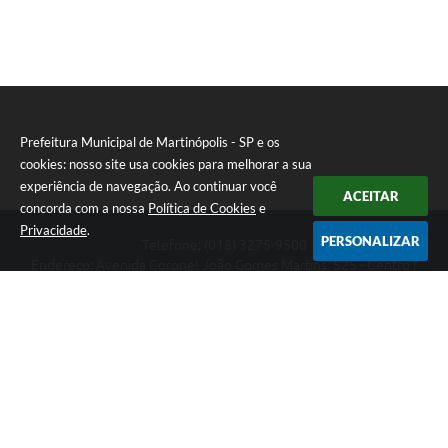
Prefeitura Municipal de Martinópolis - SP e os
cookies: nosso site usa cookies para melhorar a sua
experiência de navegação. Ao continuar você
ACEITAR
concorda com a nossa
Política de Cookies
e
Privacidade
.
PERSONALIZAR
Telefone: (018) 3275-9500
Endereço: Avenida Coronel João Gomes Martins, 525 - Centro |
CEP: 19500-000
Prefeitura Municipal de Martinópolis - SP
Versão do Sistema:
3.5.3 - 19/06/2026
Portal atualizado em:
07/08/2026 14:55
Dados Abertos