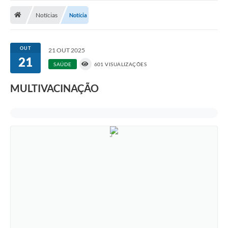
Notícias
Notícias
Notícia
A Nossa Cidade
Secretarias
OUT
21 OUT 2025
21
Serviços Online
SAÚDE
601 VISUALIZAÇÕES
Transparência
MULTIVACINAÇÃO
LEIS MUNICIPAIS
FORMULÁRIOS
CIPA
Editais
Espaço Empreendedor
Contato
LGPD - Lei Geral de Proteção de Dados