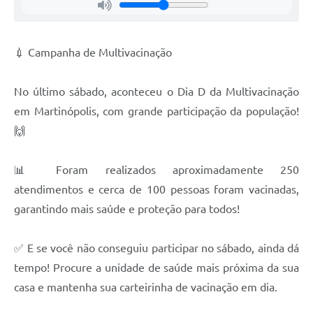
Obras
Casa das Artesãs
💉 Campanha de Multivacinação
Valor da Terra Nua / ITR
CAPS AD II “João Maria Lúcio Martins”
No último sábado, aconteceu o Dia D da Multivacinação
em Martinópolis, com grande participação da população!
Multimídia - Hino de Martinópolis
🙌
Telecentro
📊 Foram realizados aproximadamente 250
Vigilância Municipal de Martinópolis
atendimentos e cerca de 100 pessoas foram vacinadas,
Parceria Entidades 3º Setor
garantindo mais saúde e proteção para todos!
Gravações das Licitações
✅ E se você não conseguiu participar no sábado, ainda dá
Pesquisa de Satisfação
tempo! Procure a unidade de saúde mais próxima da sua
Legislação Municipal
casa e mantenha sua carteirinha de vacinação em dia.
Galeria de Fotos