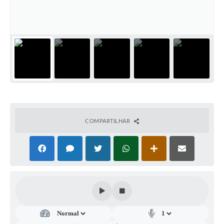
Casa dos Conselhos
Telefones Úteis
Publicações do Departamento de Educação
Fundo Municipal dos Direitos da Criança e do Adolescente
Câmara Municipal
Precatórios
COMPARTILHAR
Turismo
Ouvidoria
Ouvidoria Saúde
Cadastro de Fornecedores
Blog do Cemitério