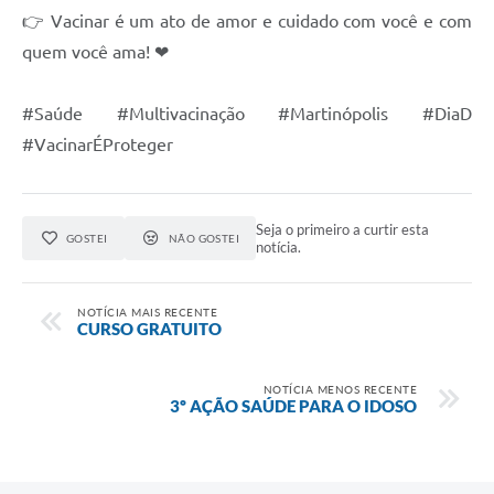
👉 Vacinar é um ato de amor e cuidado com você e com
Audiências Públicas
quem você ama! ❤
Arquivos para Download
#Saúde #Multivacinação #Martinópolis #DiaD
Carta de Serviços
#VacinarÉProteger
Galeria de Vídeos
SIC
Seja o primeiro a curtir esta
GOSTEI
NÃO GOSTEI
notícia.
NOTÍCIA MAIS RECENTE
CURSO GRATUITO
NOTÍCIA MENOS RECENTE
3º AÇÃO SAÚDE PARA O IDOSO