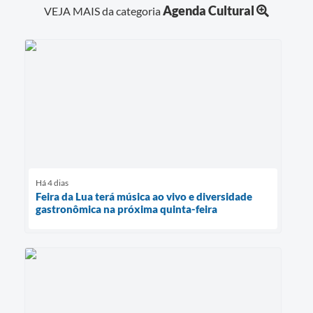
Agenda Cultural
VEJA MAIS da categoria
Audiências Públicas
Arquivos para Download
Carta de Serviços
Galeria de Vídeos
SIC
Há 4 dias
Feira da Lua terá música ao vivo e diversidade
gastronômica na próxima quinta-feira