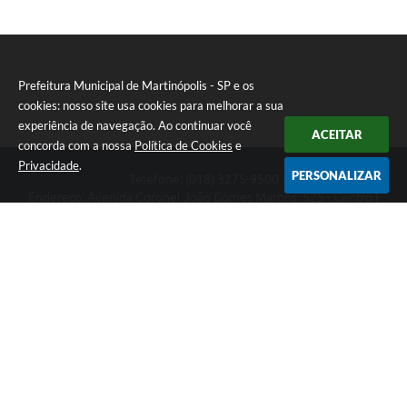
Prefeitura Municipal de Martinópolis - SP e os
cookies: nosso site usa cookies para melhorar a sua
experiência de navegação. Ao continuar você
ACEITAR
concorda com a nossa
Política de Cookies
e
Privacidade
.
PERSONALIZAR
Telefone: (018) 3275-9500
Endereço: Avenida Coronel João Gomes Martins, 525 - Centro |
CEP: 19500-000
Prefeitura Municipal de Martinópolis - SP
Versão do Sistema:
3.5.3 - 19/06/2026
Portal atualizado em:
07/08/2026 14:55
Dados Abertos
Copyright Instar - 2006-2026. Todos os direitos reservados -
Instar Tecnologia