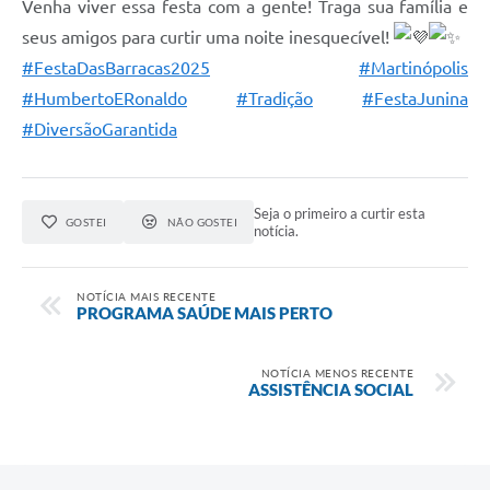
Venha viver essa festa com a gente! Traga sua família e
Obras
seus amigos para curtir uma noite inesquecível!
Casa das Artesãs
#FestaDasBarracas2025
#Martinópolis
Valor da Terra Nua / ITR
#HumbertoERonaldo
#Tradição
#FestaJunina
#DiversãoGarantida
CAPS AD II “João Maria Lúcio Martins”
Multimídia - Hino de Martinópolis
Seja o primeiro a curtir esta
Telecentro
GOSTEI
NÃO GOSTEI
notícia.
Vigilância Municipal de Martinópolis
NOTÍCIA MAIS RECENTE
Parceria Entidades 3º Setor
PROGRAMA SAÚDE MAIS PERTO
Gravações das Licitações
NOTÍCIA MENOS RECENTE
ASSISTÊNCIA SOCIAL
Pesquisa de Satisfação
Legislação Municipal
Galeria de Fotos