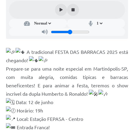
Casa dos Conselhos
Telefones Úteis
Publicações do Departamento de Educação
Fundo Municipal dos Direitos da Criança e do Adolescente
A tradicional FESTA DAS BARRACAS 2025 está
Câmara Municipal
chegando!
Precatórios
Prepare-se para uma noite especial em Martinópolis-SP,
com muita alegria, comidas típicas e barracas
Turismo
beneficentes! E para animar a festa, teremos o show
Ouvidoria
incrível da dupla Humberto & Ronaldo!
Ouvidoria Saúde
Data: 12 de junho
Horário: 19h
Cadastro de Fornecedores
Local: Estação FEPASA - Centro
Blog do Cemitério
Entrada Franca!