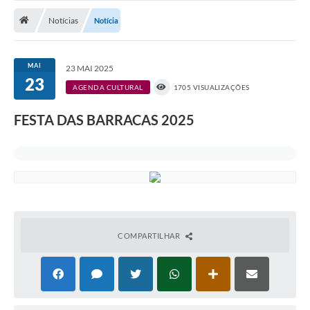
Notícias
Notícias
Notícia
A Nossa Cidade
Secretarias
MAI
23 MAI 2025
23
Serviços Online
AGENDA CULTURAL
1705 VISUALIZAÇÕES
Transparência
FESTA DAS BARRACAS 2025
LEIS MUNICIPAIS
FORMULÁRIOS
CIPA
Editais
COMPARTILHAR
Espaço Empreendedor
Contato
LGPD - Lei Geral de Proteção de Dados