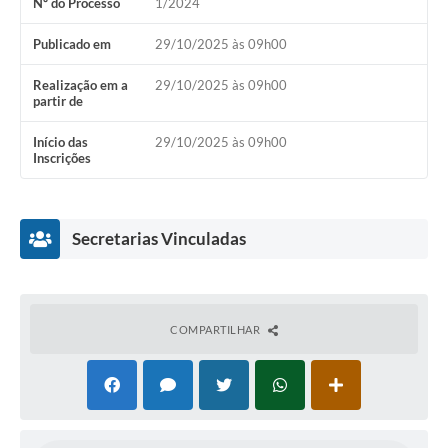
Nº do Processo
1/2024
Casa dos Conselhos
Publicado em
29/10/2025 às 09h00
Telefones Úteis
Realização em a
29/10/2025 às 09h00
partir de
Publicações do Departamento de Educação
Início das
29/10/2025 às 09h00
Fundo Municipal dos Direitos da Criança e do Adolescente
Inscrições
Câmara Municipal
Precatórios
Secretarias Vinculadas
Turismo
Ouvidoria
COMPARTILHAR
Ouvidoria Saúde
Cadastro de Fornecedores
Blog do Cemitério