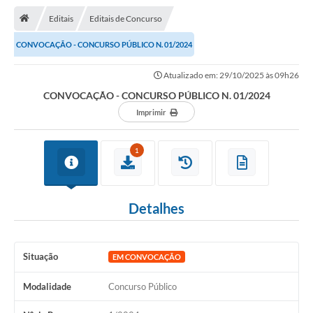
Notícias
Editais
Editais de Concurso
A Nossa Cidade
CONVOCAÇÃO - CONCURSO PÚBLICO N. 01/2024
Secretarias
Atualizado em: 29/10/2025 às 09h26
Serviços Online
CONVOCAÇÃO - CONCURSO PÚBLICO N. 01/2024
Transparência
Imprimir
LEIS MUNICIPAIS
1
FORMULÁRIOS
CIPA
Detalhes
Editais
Espaço Empreendedor
Situação
EM CONVOCAÇÃO
Contato
Modalidade
Concurso Público
LGPD - Lei Geral de Proteção de Dados