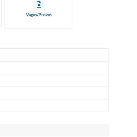
Publicações do Departam
ESPAÇO EMPREENDEDOR
de Educação
Vagas/Provas
SEBRAE