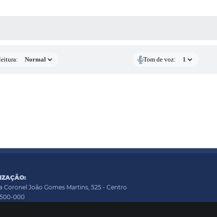
 MÍDIAS
eitura:
Tom de voz:
IZAÇÃO:
a Coronel João Gomes Martins, 525 - Centro
9500-000