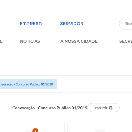
EMPRESA
SERVIDOR
L
NOTÍCIAS
A NOSSA CIDADE
SECR
PARTICIPE DA PESQUISA
ERVIÇOS
SOBRE A OUVIDORIA
MUNICIPAL
nvocação - Concurso Publico 01/2019
parência
FORMULÁRIO ESTUDANTES
MUNICIPAIS
FORMULÁRIO DE INSCRIÇÃO –
Convocação - Concurso Publico 01/2019
Imprimir
PROCESSO SELETIVO
MULÁRIOS
PARTICIPE DOS CONSELHOS
MUNICIPAIS
1