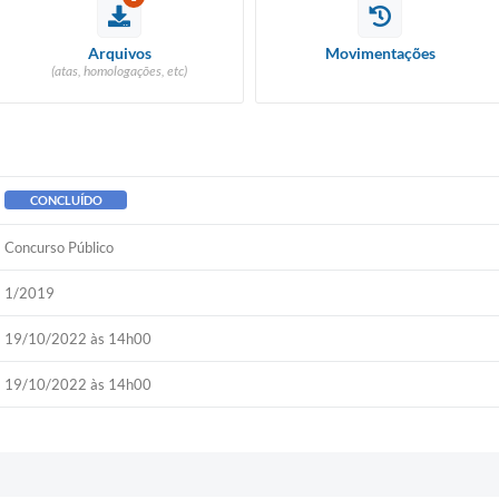
RIÇÃO PARA
IDATOS CIPA
FORMULÁRIO - ESTÁGIO NÃO
Arquivos
Movimentações
REMUNERADO
(atas, homologações, etc)
ORAÇÃO LDO 2027
CONCLUÍDO
Concurso Público
1/2019
19/10/2022 às 14h00
19/10/2022 às 14h00