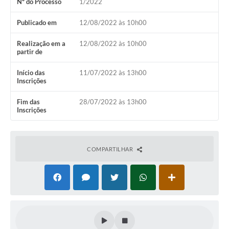
Nº do Processo
1/2022
Casa dos Conselhos
Publicado em
12/08/2022 às 10h00
Telefones Úteis
Realização em a
12/08/2022 às 10h00
partir de
Publicações do Departamento de Educação
Início das
11/07/2022 às 13h00
Fundo Municipal dos Direitos da Criança e do Adolescente
Inscrições
Câmara Municipal
Fim das
28/07/2022 às 13h00
Inscrições
Precatórios
Turismo
COMPARTILHAR
Ouvidoria
Ouvidoria Saúde
Cadastro de Fornecedores
Blog do Cemitério