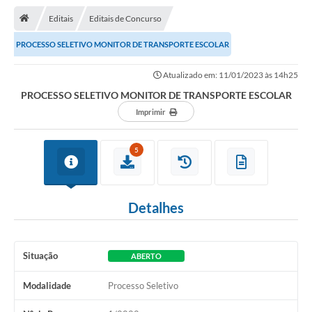
Notícias
Editais
Editais de Concurso
A Nossa Cidade
PROCESSO SELETIVO MONITOR DE TRANSPORTE ESCOLAR
Secretarias
Atualizado em: 11/01/2023 às 14h25
Serviços Online
PROCESSO SELETIVO MONITOR DE TRANSPORTE ESCOLAR
Transparência
Imprimir
LEIS MUNICIPAIS
5
FORMULÁRIOS
CIPA
Detalhes
Editais
Espaço Empreendedor
Situação
ABERTO
Contato
Modalidade
Processo Seletivo
LGPD - Lei Geral de Proteção de Dados