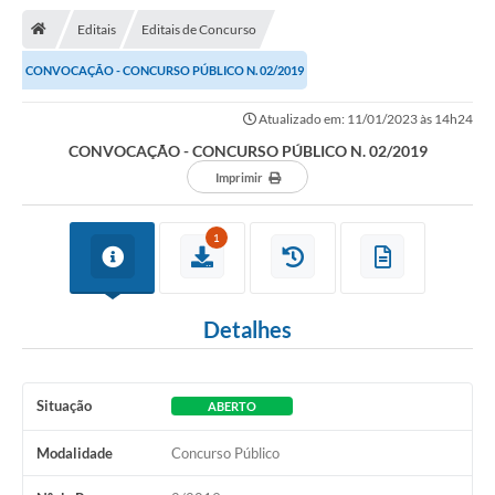
Notícias
Editais
Editais de Concurso
A Nossa Cidade
CONVOCAÇÃO - CONCURSO PÚBLICO N. 02/2019
Secretarias
Atualizado em: 11/01/2023 às 14h24
Serviços Online
CONVOCAÇÃO - CONCURSO PÚBLICO N. 02/2019
Transparência
Imprimir
LEIS MUNICIPAIS
1
FORMULÁRIOS
CIPA
Detalhes
Editais
Espaço Empreendedor
Situação
ABERTO
Contato
Modalidade
Concurso Público
LGPD - Lei Geral de Proteção de Dados