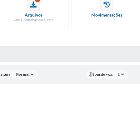
RIÇÃO PARA
IDATOS CIPA
FORMULÁRIO - ESTÁGIO NÃO
Arquivos
Movimentações
REMUNERADO
(atas, homologações, etc)
ORAÇÃO LDO 2027
 MÍDIAS
eitura:
Tom de voz: