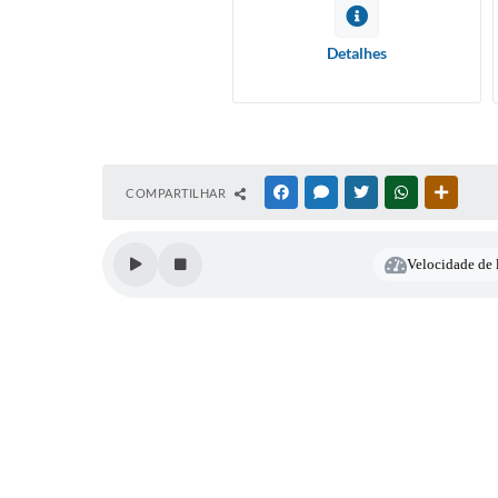
INSC
CAND
Detalhes
ELAB
COMPARTILHAR
FACEBOOK
MESSENGER
TWITTER
WHATSAPP
OUTRAS
Velocidade de l