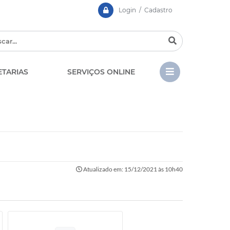
Login / Cadastro
ETARIAS
SERVIÇOS ONLINE
CIPA
Contato
LGPD - Lei Geral de Prote
EDITAIS
de Dados
Atualizado em: 15/12/2021 às 10h40
Chamamento Público
Casa dos Conselhos
Concursos e Processos
Seletivos
Telefones Úteis