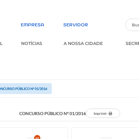
EMPRESA
SERVIDOR
L
NOTÍCIAS
A NOSSA CIDADE
SECR
PARTICIPE DA PESQUISA
ERVIÇOS
SOBRE A OUVIDORIA
MUNICIPAL
NCURSO PÚBLICO Nº 01/2016
parência
FORMULÁRIO ESTUDANTES
MUNICIPAIS
FORMULÁRIO DE INSCRIÇÃO –
CONCURSO PÚBLICO Nº 01/2016
Imprimir
PROCESSO SELETIVO
MULÁRIOS
PARTICIPE DOS CONSELHOS
MUNICIPAIS
44