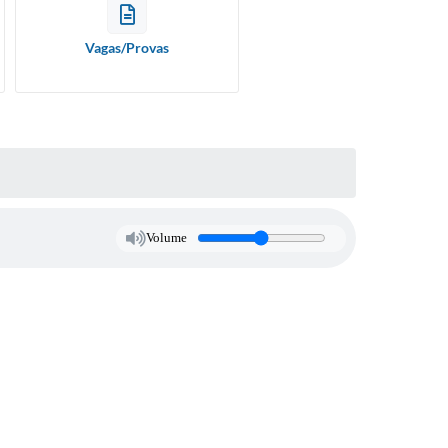
Publicações do Departam
ESPAÇO EMPREENDEDOR
de Educação
Vagas/Provas
SEBRAE
Volume