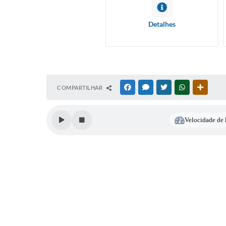
INSC
CAND
Detalhes
ELAB
COMPARTILHAR
FACEBOOK
MESSENGER
TWITTER
WHATSAPP
OUTRAS
Velocidade de l