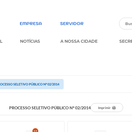
EMPRESA
SERVIDOR
L
NOTÍCIAS
A NOSSA CIDADE
SECR
PARTICIPE DA PESQUISA
ERVIÇOS
SOBRE A OUVIDORIA
MUNICIPAL
OCESSO SELETIVO PÚBLICO Nº 02/2014
parência
FORMULÁRIO ESTUDANTES
MUNICIPAIS
FORMULÁRIO DE INSCRIÇÃO –
PROCESSO SELETIVO PÚBLICO Nº 02/2014
Imprimir
PROCESSO SELETIVO
MULÁRIOS
PARTICIPE DOS CONSELHOS
MUNICIPAIS
12