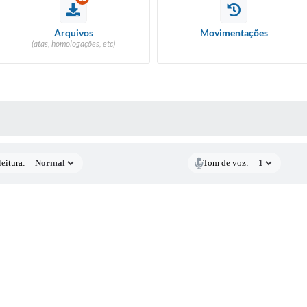
RIÇÃO PARA
IDATOS CIPA
FORMULÁRIO - ESTÁGIO NÃO
Arquivos
Movimentações
REMUNERADO
(atas, homologações, etc)
ORAÇÃO LDO 2027
 MÍDIAS
eitura:
Tom de voz: