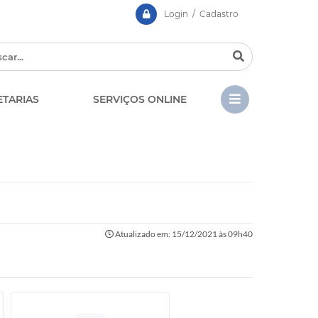
Login / Cadastro
ETARIAS
SERVIÇOS ONLINE
CIPA
Contato
LGPD - Lei Geral de Prote
EDITAIS
de Dados
Atualizado em: 15/12/2021 às 09h40
Chamamento Público
Casa dos Conselhos
Concursos e Processos
Seletivos
Telefones Úteis