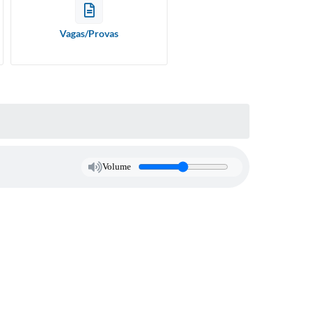
Publicações do Departam
ESPAÇO EMPREENDEDOR
de Educação
Vagas/Provas
SEBRAE
Volume