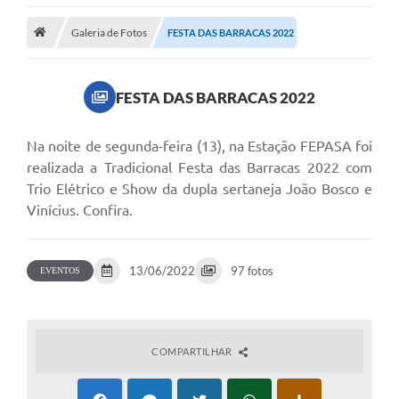
Notícias
Galeria de Fotos
FESTA DAS BARRACAS 2022
A Nossa Cidade
Secretarias
FESTA DAS BARRACAS 2022
Serviços Online
Transparência
Na noite de segunda-feira (13), na Estação FEPASA foi
realizada a Tradicional Festa das Barracas 2022 com
LEIS MUNICIPAIS
Trio Elétrico e Show da dupla sertaneja João Bosco e
Vinícius. Confira.
FORMULÁRIOS
CIPA
13/06/2022
97 fotos
EVENTOS
Editais
Espaço Empreendedor
COMPARTILHAR
Contato
LGPD - Lei Geral de Proteção de Dados