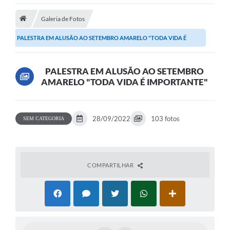
Notícias
Galeria de Fotos
A Nossa Cidade
PALESTRA EM ALUSÃO AO SETEMBRO AMARELO "TODA VIDA É
Secretarias
IMPORTANTE"
Serviços Online
PALESTRA EM ALUSÃO AO SETEMBRO
AMARELO "TODA VIDA É IMPORTANTE"
Transparência
LEIS MUNICIPAIS
28/09/2022
103 fotos
SEM CATEGORIA
FORMULÁRIOS
CIPA
Editais
COMPARTILHAR
Espaço Empreendedor
Contato
LGPD - Lei Geral de Proteção de Dados