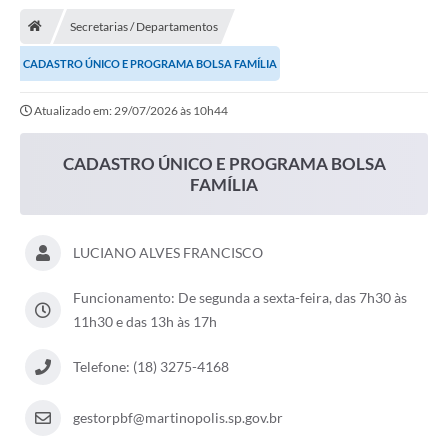
Notícias
Secretarias / Departamentos
A Nossa Cidade
CADASTRO ÚNICO E PROGRAMA BOLSA FAMÍLIA
Secretarias
Atualizado em: 29/07/2026 às 10h44
Serviços Online
Transparência
CADASTRO ÚNICO E PROGRAMA BOLSA
FAMÍLIA
LEIS MUNICIPAIS
FORMULÁRIOS
LUCIANO ALVES FRANCISCO
CIPA
Funcionamento: De segunda a sexta-feira, das 7h30 às
Editais
11h30 e das 13h às 17h
Espaço Empreendedor
Telefone: (18) 3275-4168
Contato
gestorpbf@martinopolis.sp.gov.br
LGPD - Lei Geral de Proteção de Dados