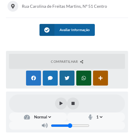
Rua Carolina de Freitas Martins, Nº 51 Centro
Casa dos Conselhos
Telefones Úteis
Avaliar Informação
Publicações do Departamento de Educação
Fundo Municipal dos Direitos da Criança e do Adolescente
Câmara Municipal
COMPARTILHAR
Precatórios
Turismo
Ouvidoria
Ouvidoria Saúde
Cadastro de Fornecedores
Blog do Cemitério