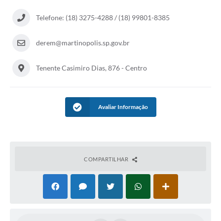
Casa dos Conselhos
Telefone: (18) 3275-4288 / (18) 99801-8385
Telefones Úteis
derem@martinopolis.sp.gov.br
Publicações do Departamento de Educação
Tenente Casimiro Dias, 876 - Centro
Fundo Municipal dos Direitos da Criança e do Adolescente
Câmara Municipal
Avaliar Informação
Precatórios
Turismo
Ouvidoria
COMPARTILHAR
Ouvidoria Saúde
Cadastro de Fornecedores
Blog do Cemitério