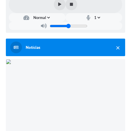
Obras
Casa das Artesãs
Valor da Terra Nua / ITR
CAPS AD II “João Maria Lúcio Martins”
Notícias
Multimídia - Hino de Martinópolis
Telecentro
Vigilância Municipal de Martinópolis
Parceria Entidades 3º Setor
Gravações das Licitações
Pesquisa de Satisfação
Legislação Municipal
Galeria de Fotos