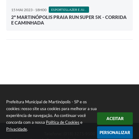
Audiências Públicas
15 MAI 2023 - 18H00
ESPORTES,LAZER E JUVENTUDE
2º MARTINÓPOLIS PRAIA RUN SUPER 5K - CORRIDA
Arquivos para Download
E CAMINHADA
Carta de Serviços
Galeria de Vídeos
SIC
Prefeitura Municipal de Martinópolis - SP e os
cookies: nosso site usa cookies para melhorar a sua
experiência de navegação. Ao continuar você
ACEITAR
concorda com a nossa
Política de Cookies
e
Privacidade
.
PERSONALIZAR
Telefone: (018) 3275-9500