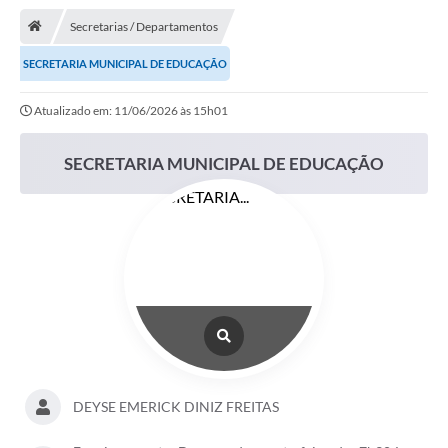
Notícias
Secretarias / Departamentos
A Nossa Cidade
SECRETARIA MUNICIPAL DE EDUCAÇÃO
Secretarias
Atualizado em: 11/06/2026 às 15h01
Serviços Online
Transparência
SECRETARIA MUNICIPAL DE EDUCAÇÃO
LEIS MUNICIPAIS
FORMULÁRIOS
CIPA
Editais
Espaço Empreendedor
Contato
DEYSE EMERICK DINIZ FREITAS
LGPD - Lei Geral de Proteção de Dados