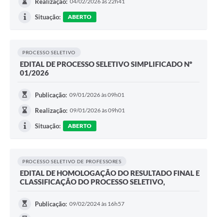
Realização:
04/02/2026 às 22h41
Audiências Públicas
Situação:
ABERTO
Arquivos para Download
Carta de Serviços
PROCESSO SELETIVO
EDITAL DE PROCESSO SELETIVO SIMPLIFICADO Nº
Galeria de Vídeos
01/2026
SIC
Publicação:
09/01/2026 às 09h01
Realização:
09/01/2026 às 09h01
Situação:
ABERTO
PROCESSO SELETIVO DE PROFESSORES
EDITAL DE HOMOLOGAÇÃO DO RESULTADO FINAL E
CLASSIFICAÇÃO DO PROCESSO SELETIVO,
Publicação:
09/02/2024 às 16h57