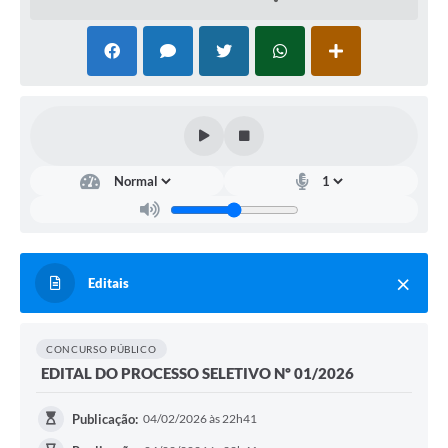
Obras
Casa das Artesãs
Valor da Terra Nua / ITR
CAPS AD II “João Maria Lúcio Martins”
Multimídia - Hino de Martinópolis
Telecentro
Vigilância Municipal de Martinópolis
Parceria Entidades 3º Setor
Editais
Gravações das Licitações
CONCURSO PÚBLICO
Pesquisa de Satisfação
EDITAL DO PROCESSO SELETIVO Nº 01/2026
Legislação Municipal
Publicação:
04/02/2026 às 22h41
Galeria de Fotos