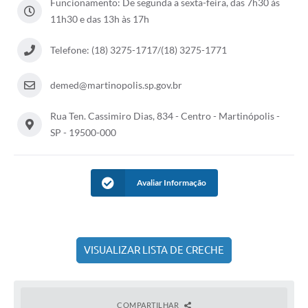
Funcionamento: De segunda a sexta-feira, das 7h30 às
11h30 e das 13h às 17h
Casa dos Conselhos
Telefones Úteis
Telefone: (18) 3275-1717/(18) 3275-1771
Publicações do Departamento de Educação
demed@martinopolis.sp.gov.br
Fundo Municipal dos Direitos da Criança e do Adolescente
Rua Ten. Cassimiro Dias, 834 - Centro - Martinópolis -
Câmara Municipal
SP - 19500-000
Precatórios
Turismo
Avaliar Informação
Ouvidoria
Ouvidoria Saúde
VISUALIZAR LISTA DE CRECHE
Cadastro de Fornecedores
Blog do Cemitério
COMPARTILHAR