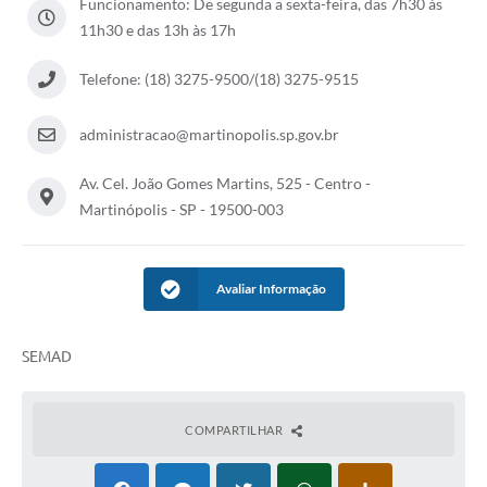
Funcionamento: De segunda a sexta-feira, das 7h30 às
11h30 e das 13h às 17h
Casa dos Conselhos
Telefones Úteis
Telefone: (18) 3275-9500/(18) 3275-9515
Publicações do Departamento de Educação
administracao@martinopolis.sp.gov.br
Fundo Municipal dos Direitos da Criança e do Adolescente
Av. Cel. João Gomes Martins, 525 - Centro -
Câmara Municipal
Martinópolis - SP - 19500-003
Precatórios
Turismo
Avaliar Informação
Ouvidoria
SEMAD
Ouvidoria Saúde
Cadastro de Fornecedores
COMPARTILHAR
Blog do Cemitério