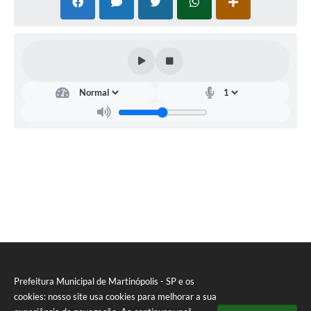
Obras
Casa das Artesãs
Valor da Terra Nua / ITR
CAPS AD II “João Maria Lúcio Martins”
Multimídia - Hino de Martinópolis
Telecentro
Vigilância Municipal de Martinópolis
Parceria Entidades 3º Setor
Gravações das Licitações
Pesquisa de Satisfação
Legislação Municipal
Prefeitura Municipal de Martinópolis - SP e os
cookies: nosso site usa cookies para melhorar a sua
Galeria de Fotos