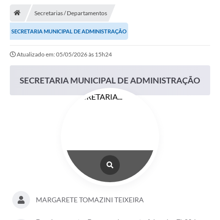
Notícias
Secretarias / Departamentos
A Nossa Cidade
SECRETARIA MUNICIPAL DE ADMINISTRAÇÃO
Secretarias
Atualizado em: 05/05/2026 às 15h24
Serviços Online
Transparência
SECRETARIA MUNICIPAL DE ADMINISTRAÇÃO
LEIS MUNICIPAIS
FORMULÁRIOS
CIPA
Editais
Espaço Empreendedor
Contato
MARGARETE TOMAZINI TEIXEIRA
LGPD - Lei Geral de Proteção de Dados