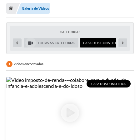
Notícias
Galeria de Vídeos
A Nossa Cidade
Secretarias
CATEGORIAS
Serviços Online
TODAS AS CATEGORIAS
CASA DOS CONSELHOS
Transparência
LEIS MUNICIPAIS
vídeos encontrados
1
FORMULÁRIOS
CASA DOS CONSELHOS
CIPA
Editais
Espaço Empreendedor
Contato
LGPD - Lei Geral de Proteção de Dados