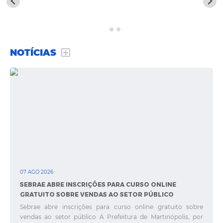
Notícias
A Nossa Cidade
Secretarias
NOTÍCIAS
Serviços Online
Transparência
LEIS MUNICIPAIS
FORMULÁRIOS
CIPA
Editais
07 AGO 2026
Espaço Empreendedor
SEBRAE ABRE INSCRIÇÕES PARA CURSO ONLINE
GRATUITO SOBRE VENDAS AO SETOR PÚBLICO
Contato
Sebrae abre inscrições para curso online gratuito sobre
vendas ao setor público A Prefeitura de Martinópolis, por
LGPD - Lei Geral de Proteção de Dados