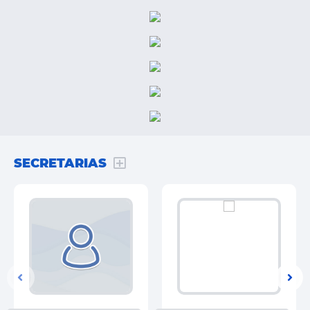
aluno, denominação da instituição de ensino e curso, turno,
modalidade presencial, data de início e de término do
semestre, além do endereço onde as aulas são ministradas e
comprovação do deslocamento intermunicipal, como
passagens, contrato da empresa que realiza o transporte
atualmente ou declaração do uso de veículo próprio. A
distância será apurada pela Comissão responsável,
considerando o menor trajeto rodoviário entre o Paço
Municipal de Martinópolis e o campus ou unidade onde as
aulas são efetivamente realizadas. Para a manutenção do
auxílio, o estudante deverá apresentar a documentação
acadêmica exigida periodicamente. Sendo a comprovação
SECRETARIAS
de rematrícula semestral, conforme o calendário da
instituição de ensino. Já a permanência e frequência
precisam ser comprovadas mensalmente, por meio de
documento emitido pela instituição, como atestado de
matrícula ou de frequência. A finalidade é comprovar a
continuidade do vínculo e a utilização do benefício para o
deslocamento destinado às atividades de formação. O
resultado preliminar e, posteriormente, a relação final dos
beneficiários serão publicados no Diário Oficial Eletrônico do
Município, conforme as etapas de análise e recurso previstas
no edital. O auxílio será depositado mensalmente em conta