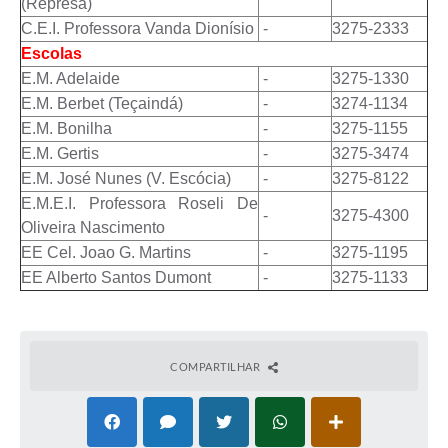
(Represa)
C.E.I. Professora Vanda Dionísio
-
3275-2333
Escolas
E.M. Adelaide
-
3275-1330
E.M. Berbet (Teçaindá)
-
3274-1134
E.M. Bonilha
-
3275-1155
E.M. Gertis
-
3275-3474
E.M. José Nunes (V. Escócia)
-
3275-8122
E.M.E.I. Professora Roseli De
-
3275-4300
Oliveira Nascimento
EE Cel. Joao G. Martins
-
3275-1195
EE Alberto Santos Dumont
-
3275-1133
COMPARTILHAR