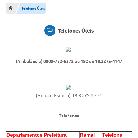
Notícias
Telefones Úteis
A Nossa Cidade
Secretarias
Telefones Úteis
Serviços Online
Transparência
(Ambulância) 0800-772-6372 ou 192 ou 18.3275-4147
LEIS MUNICIPAIS
FORMULÁRIOS
CIPA
(Água e Esgoto) 18.3275-2571
Editais
Espaço Empreendedor
Telefones
Contato
LGPD - Lei Geral de Proteção de Dados
Departamentos Prefeitura
Ramal
Telefone