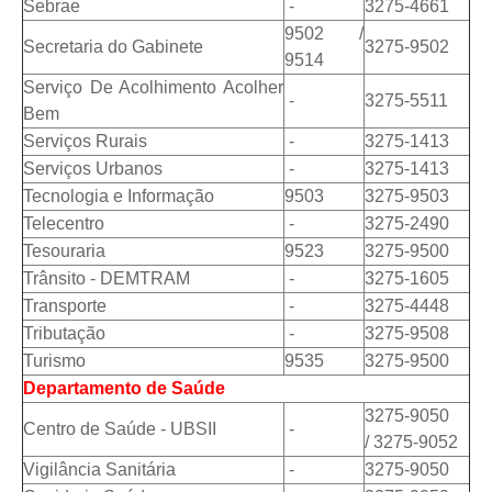
Sebrae
-
3275-4661
9502 /
Secretaria do Gabinete
3275-9502
9514
Serviço De Acolhimento Acolher
-
3275-5511
Bem
Serviços Rurais
-
3275-1413
Serviços Urbanos
-
3275-1413
Tecnologia e Informação
9503
3275-9503
Telecentro
-
3275-2490
Tesouraria
9523
3275-9500
Trânsito - DEMTRAM
-
3275-1605
Transporte
-
3275-4448
Tributação
-
3275-9508
Turismo
9535
3275-9500
Departamento de Saúde
3275-9050
Centro de Saúde - UBSII
-
/ 3275-9052
Vigilância Sanitária
-
3275-9050