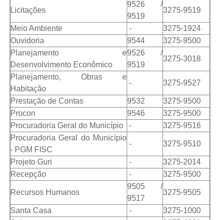
9526 /
Licitações
3275-9519
9519
Meio Ambiente
-
3275-1924
Ouvidoria
9544
3275-9500
Planejamento e
9526 /
3275-3018
Desenvolvimento Econômico
9519
Planejamento, Obras e
-
3275-9527
Habitação
Prestação de Contas
9532
3275-9500
Procon
9546
3275-9500
Procuradoria Geral do Município
-
3275-9516
Procuradoria Geral do Município
-
3275-9510
- PGM FISC
Projeto Guri
-
3275-2014
Recepção
-
3275-9500
9505 /
Recursos Humanos
3275-9505
9517
Santa Casa
-
3275-1000