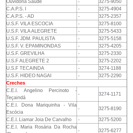
Ouvidoria Saúde
-
3275-9050
C.A.P.S. I
-
3275-4904
C.A.P.S. - AD
-
3275-2357
U.S.F. VILA ESCOCIA
-
3275-8100
U.S.F. VILA ALEGRETE
-
3275-5433
U.S.F. JDM. PAULISTA
-
3275-5158
U.S.F. V. EPAMINONDAS
-
3275-4205
U.S.F. GREVILHA
-
3275-2330
U.S.F ALEGRETE 2
-
3275-2202
U.S.F TECAINDA
-
3274-1188
U.S.F. HIDEO NAGAI
-
3275-2290
Creches
C.E.I. Angelino Percinoto -
-
3274-1171
Teçaindá
C.E.I. Dona Mariquinha - Vila
-
3275-8190
Escócia
C.E.I. Liamar Joia De Carvalho
-
3275-5200
C.E.I. Maria Rosária Da Rocha
-
3275-6277