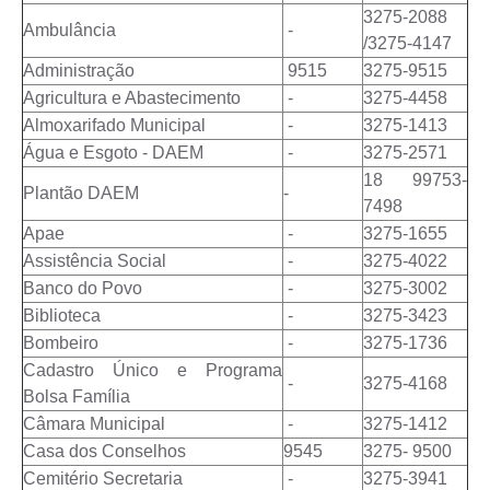
3275-2088
Ambulância
-
Casa dos Conselhos
/3275-4147
Administração
9515
3275-9515
Telefones Úteis
Agricultura e Abastecimento
-
3275-4458
Publicações do Departamento de Educação
Almoxarifado Municipal
-
3275-1413
Água e Esgoto - DAEM
-
3275-2571
Fundo Municipal dos Direitos da Criança e do Adolescente
18 99753-
Plantão DAEM
-
Câmara Municipal
7498
Apae
-
3275-1655
Precatórios
Assistência Social
-
3275-4022
Turismo
Banco do Povo
-
3275-3002
Biblioteca
-
3275-3423
Ouvidoria
Bombeiro
-
3275-1736
Cadastro Único e Programa
Ouvidoria Saúde
-
3275-4168
Bolsa Família
Cadastro de Fornecedores
Câmara Municipal
-
3275-1412
Casa dos Conselhos
9545
3275- 9500
Blog do Cemitério
Cemitério Secretaria
-
3275-3941