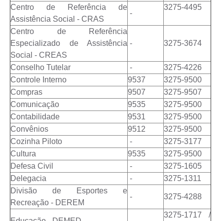
Obras
Centro de Referência de
3275-4495
-
Assistência Social - CRAS
Casa das Artesãs
Centro de Referência
Valor da Terra Nua / ITR
Especializado de Assistência
-
3275-3674
Social - CREAS
CAPS AD II “João Maria Lúcio Martins”
Conselho Tutelar
-
3275-4226
Controle Interno
9537
3275-9500
Multimídia - Hino de Martinópolis
Compras
9507
3275-9507
Telecentro
Comunicação
9535
3275-9500
Contabilidade
9531
3275-9500
Vigilância Municipal de Martinópolis
Convênios
9512
3275-9500
Parceria Entidades 3º Setor
Cozinha Piloto
-
3275-3177
Cultura
9535
3275-9500
Gravações das Licitações
Defesa Civil
-
3275-1605
Pesquisa de Satisfação
Delegacia
-
3275-1311
Divisão de Esportes e
-
3275-4288
Legislação Municipal
Recreação - DEREM
3275-1717 /
Galeria de Fotos
Educação - DEMED
-