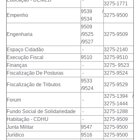
3275-1771
Audiências Públicas
9539 /
Empenho
3275-9500
9534
Arquivos para Download
9509
Carta de Serviços
Engenharia
/9525
3275-9509
/9527
Galeria de Vídeos
Espaço Cidadão
-
3275-2140
Execução Fiscal
9510
3275-9510
SIC
Finanças
-
3275- 9523
Fiscalização De Posturas
-
3275-9524
9533
Fiscalização de Tributos
3275-9529
/9524
3275-1394 /
Forum
-
3275-1444
Fundo Social de Solidariedade
-
3275-1288
Habitação - CDHU
-
3275-9509
Junta Militar
9547
3275-9500
Jurídico
9516
3275-9500