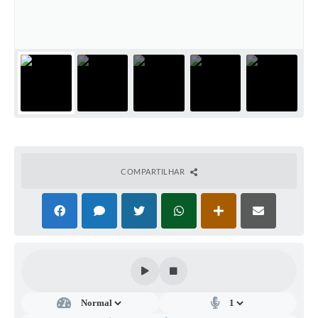
Casa dos Conselhos
Telefones Úteis
Publicações do Departamento de Educação
Fundo Municipal dos Direitos da Criança e do Adolescente
Câmara Municipal
Precatórios
COMPARTILHAR
Turismo
Ouvidoria
Ouvidoria Saúde
Cadastro de Fornecedores
Blog do Cemitério