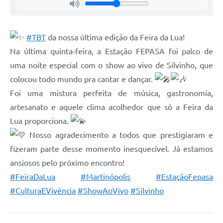
Obras
Casa das Artesãs
#TBT
da nossa última edição da Feira da Lua!
Valor da Terra Nua / ITR
Na última quinta-feira, a Estação FEPASA foi palco de
CAPS AD II “João Maria Lúcio Martins”
uma noite especial com o show ao vivo de Silvinho, que
colocou todo mundo pra cantar e dançar.
Multimídia - Hino de Martinópolis
Foi uma mistura perfeita de música, gastronomia,
Telecentro
artesanato e aquele clima acolhedor que só a Feira da
Lua proporciona.
Vigilância Municipal de Martinópolis
Nosso agradecimento a todos que prestigiaram e
Parceria Entidades 3º Setor
fizeram parte desse momento inesquecível. Já estamos
Gravações das Licitações
ansiosos pelo próximo encontro!
#FeiraDaLua
#Martinópolis
#EstaçãoFepasa
Pesquisa de Satisfação
#CulturaEVivência
#ShowAoVivo
#Silvinho
Legislação Municipal
Galeria de Fotos