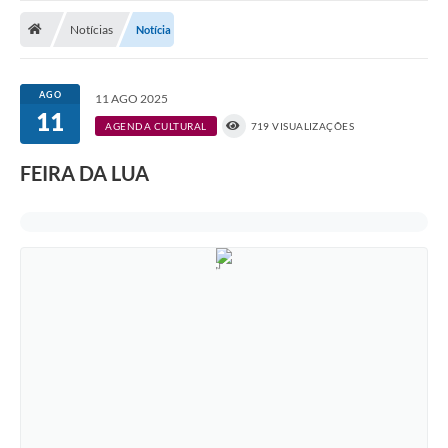
Notícias
Notícias
Notícia
A Nossa Cidade
Secretarias
AGO
11 AGO 2025
11
Serviços Online
AGENDA CULTURAL
719 VISUALIZAÇÕES
Transparência
FEIRA DA LUA
LEIS MUNICIPAIS
FORMULÁRIOS
CIPA
Editais
Espaço Empreendedor
Contato
LGPD - Lei Geral de Proteção de Dados