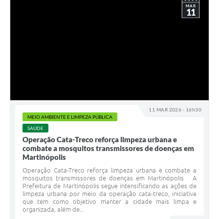
MAR
11
11 MAR 2026 - 16h30
MEIO AMBIENTE E LIMPEZA PÚBLICA
SAÚDE
Operação Cata-Treco reforça limpeza urbana e
combate a mosquitos transmissores de doenças em
Martinópolis
Operação Cata-Treco reforça limpeza urbana e combate a
mosquitos transmissores de doenças em Martinópolis A
Prefeitura de Martinópolis segue intensificando as ações de
limpeza urbana por meio da operação cata-treco, iniciativa
que tem como objetivo manter a cidade mais limpa e
organizada, além de...