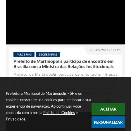
25 FEV 2026 - 17h16
PARCERIAS
SECRETARIAS
Prefeito de Martinópolis participa de encontro em
Brasília com a Ministra das Relações Institucionais
Prefeito de Martinópolis participa de encontro em Brasília
com a Ministra das Relações Institucionais O prefeito de
Martinópolis participou, nesta quarta-feira, 25 de fevereiro,
de um importante encontro realizado no Palácio do Planalto,
Prefeitura Municipal de Martinópolis - SP e os
em Brasília (DF), com a Ministra das Relações Institucionais,...
cookies: nosso site usa cookies para melhorar a sua
275
VISUALI
experiência de navegação. Ao continuar você
ACEITAR
concorda com a nossa
Política de Cookies
e
Privacidade
.
FEV
PERSONALIZAR
25