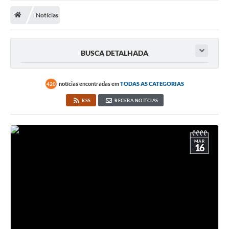
Notícias
Notícias
A Nossa Cidade
Secretarias
BUSCA DETALHADA
Serviços Online
Transparência
notícias encontradas em
TODAS AS CATEGORIAS
420
RSS
RECEBA NOTÍCIAS
LEIS MUNICIPAIS
FORMULÁRIOS
CIPA
MAR
16
Editais
Espaço Empreendedor
Contato
LGPD - Lei Geral de Proteção de Dados