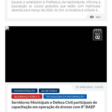
banana e amendoim A Prefeitura de Martinópolis informa à
população os cursos gratuitos que estão com matrículas
abertas para março de 2026, no CIM. A iniciativa é voltada à...
405
VISUALI
MAR
02
02 MAR 2026 - 12h20
ADMINISTRAÇÃO
SECRETARIAS
SEGURANÇA PÚBLICA
TECNOLOGIA DA INFORMAÇÃO
Servidores Municipais e Defesa Civil participam de
capacitação em operação de drones com 8º BAEP