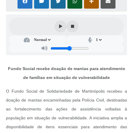
Casa dos Conselhos
Telefones Úteis
Publicações do Departamento de Educação
Fundo Municipal dos Direitos da Criança e do Adolescente
Câmara Municipal
Precatórios
Fundo Social recebe doação de mantas para atendimento
de famílias em situação de vulnerabilidade
Turismo
Ouvidoria
O Fundo Social de Solidariedade de Martinópolis recebeu a
doação de mantas encaminhadas pela Polícia Civil, destinadas
Ouvidoria Saúde
ao fortalecimento das ações de assistência voltadas à
Cadastro de Fornecedores
população em situação de vulnerabilidade. A iniciativa amplia a
Blog do Cemitério
disponibilidade de itens essenciais para atendimento das