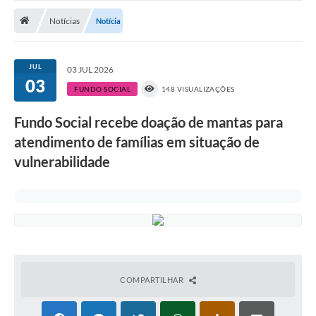
Notícias
Notícias
Notícia
A Nossa Cidade
Secretarias
JUL
03 JUL 2026
03
Serviços Online
FUNDO SOCIAL
148 VISUALIZAÇÕES
Transparência
Fundo Social recebe doação de mantas para
atendimento de famílias em situação de
LEIS MUNICIPAIS
vulnerabilidade
FORMULÁRIOS
CIPA
Editais
Espaço Empreendedor
Contato
COMPARTILHAR
LGPD - Lei Geral de Proteção de Dados