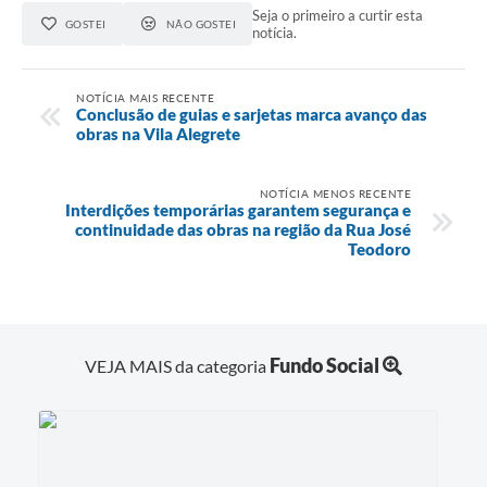
Seja o primeiro a curtir esta
GOSTEI
NÃO GOSTEI
Audiências Públicas
notícia.
Arquivos para Download
NOTÍCIA MAIS RECENTE
Conclusão de guias e sarjetas marca avanço das
Carta de Serviços
obras na Vila Alegrete
Galeria de Vídeos
NOTÍCIA MENOS RECENTE
SIC
Interdições temporárias garantem segurança e
continuidade das obras na região da Rua José
Teodoro
Fundo Social
VEJA MAIS da categoria