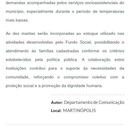
Obras
demandas acompanhadas pelos serviços socioassistenciais do
município, especialmente durante o período de temperaturas
Casa das Artesãs
mais baixas.
Valor da Terra Nua / ITR
As dez mantas serão incorporadas ao estoque utilizado nas
CAPS AD II “João Maria Lúcio Martins”
atividades desenvolvidas pelo Fundo Social, possibilitando o
Multimídia - Hino de Martinópolis
atendimento às famílias cadastradas conforme os critérios
Telecentro
estabelecidos pela política pública. A colaboração entre
instituições contribui para o suporte às necessidades da
Vigilância Municipal de Martinópolis
comunidade, reforçando o compromisso coletivo com a
Parceria Entidades 3º Setor
proteção social e a promoção da dignidade humana.
Gravações das Licitações
Departamento de Comunicação
Autor:
Pesquisa de Satisfação
MARTINÓPOLIS
Local:
Legislação Municipal
Galeria de Fotos