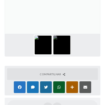
Casa dos Conselhos
Telefones Úteis
Publicações do Departamento de Educação
Fundo Municipal dos Direitos da Criança e do Adolescente
Câmara Municipal
Precatórios
Turismo
Ouvidoria
COMPARTILHAR
Ouvidoria Saúde
Cadastro de Fornecedores
Blog do Cemitério