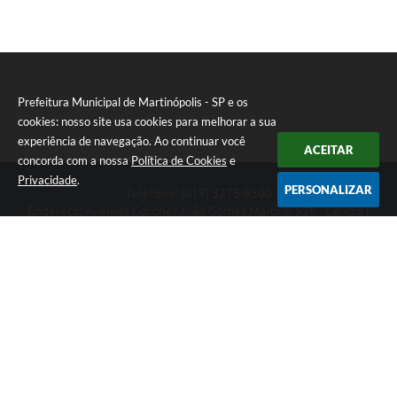
Prefeitura Municipal de Martinópolis - SP e os
cookies: nosso site usa cookies para melhorar a sua
experiência de navegação. Ao continuar você
ACEITAR
concorda com a nossa
Política de Cookies
e
Privacidade
.
PERSONALIZAR
Telefone: (018) 3275-9500
Endereço: Avenida Coronel João Gomes Martins, 525 - Centro |
CEP: 19500-000
Prefeitura Municipal de Martinópolis - SP
Versão do Sistema:
3.5.3 - 19/06/2026
Portal atualizado em:
06/08/2026 14:58
Dados Abertos
Copyright Instar - 2006-2026. Todos os direitos reservados -
Instar Tecnologia