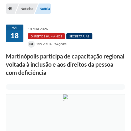
Notícias
Notícias
Notícia
A Nossa Cidade
Secretarias
MAI
18 MAI 2026
18
Serviços Online
DIREITOS HUMANOS
SECRETARIAS
195 VISUALIZAÇÕES
Transparência
Martinópolis participa de capacitação regional
LEIS MUNICIPAIS
voltada à inclusão e aos direitos da pessoa
FORMULÁRIOS
com deficiência
CIPA
Editais
Espaço Empreendedor
Contato
LGPD - Lei Geral de Proteção de Dados