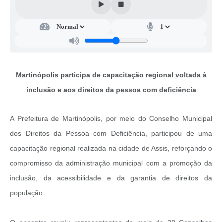
Obras
Casa das Artesãs
Valor da Terra Nua / ITR
CAPS AD II “João Maria Lúcio Martins”
Martinópolis participa de capacitação regional voltada à
Multimídia - Hino de Martinópolis
inclusão e aos direitos da pessoa com deficiência
Telecentro
A Prefeitura de Martinópolis, por meio do Conselho Municipal
Vigilância Municipal de Martinópolis
dos Direitos da Pessoa com Deficiência, participou de uma
Parceria Entidades 3º Setor
capacitação regional realizada na cidade de Assis, reforçando o
Gravações das Licitações
compromisso da administração municipal com a promoção da
inclusão, da acessibilidade e da garantia de direitos da
Pesquisa de Satisfação
população.
Legislação Municipal
Galeria de Fotos