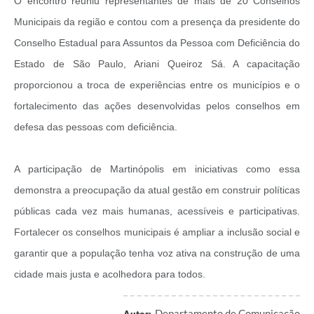
O encontro reuniu representantes de mais de 20 Conselhos
Audiências Públicas
Municipais da região e contou com a presença da presidente do
Conselho Estadual para Assuntos da Pessoa com Deficiência do
Arquivos para Download
Estado de São Paulo, Ariani Queiroz Sá. A capacitação
Carta de Serviços
proporcionou a troca de experiências entre os municípios e o
Galeria de Vídeos
fortalecimento das ações desenvolvidas pelos conselhos em
defesa das pessoas com deficiência.
SIC
A participação de Martinópolis em iniciativas como essa
demonstra a preocupação da atual gestão em construir políticas
públicas cada vez mais humanas, acessíveis e participativas.
Fortalecer os conselhos municipais é ampliar a inclusão social e
garantir que a população tenha voz ativa na construção de uma
cidade mais justa e acolhedora para todos.
Departamento de Comunicação
Autor: