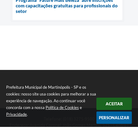
com capacitações gratuitas para profissionais do
setor
Prefeitura Municipal de Martinópolis - SP e os
cookies: nosso site usa cookies para melhorar a sua
experiência de navegação. Ao continuar você
ACEITAR
concorda com a nossa
Política de Cookies
e
Privacidade
.
PERSONALIZAR
Telefone: (018) 3275-9500
Endereço: Avenida Coronel João Gomes Martins, 525 - Centro |
CEP: 19500-000
Prefeitura Municipal de Martinópolis - SP