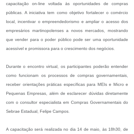
Obras
capacitação on-line voltada às oportunidades de compras
públicas. A iniciativa tem como objetivo fortalecer o comércio
Casa das Artesãs
local, incentivar o empreendedorismo e ampliar o acesso dos
Valor da Terra Nua / ITR
empresários martinopolenses a novos mercados, mostrando
CAPS AD II “João Maria Lúcio Martins”
que vender para o poder público pode ser uma oportunidade
acessível e promissora para o crescimento dos negócios.
Multimídia - Hino de Martinópolis
Telecentro
Durante o encontro virtual, os participantes poderão entender
Vigilância Municipal de Martinópolis
como funcionam os processos de compras governamentais,
Parceria Entidades 3º Setor
receber orientações práticas específicas para MEIs e Micro e
Pequenas Empresas, além de esclarecer dúvidas diretamente
Gravações das Licitações
com o consultor especialista em Compras Governamentais do
Pesquisa de Satisfação
Sebrae Estadual, Felipe Campos.
Legislação Municipal
A capacitação será realizada no dia 14 de maio, às 18h30, de
Galeria de Fotos