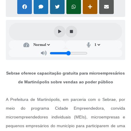
Casa dos Conselhos
Telefones Úteis
Publicações do Departamento de Educação
Fundo Municipal dos Direitos da Criança e do Adolescente
Câmara Municipal
Precatórios
Sebrae oferece capacitação gratuita para microempresários
Turismo
de Martinópolis sobre vendas ao poder público
Ouvidoria
Ouvidoria Saúde
A Prefeitura de Martinópolis, em parceria com o Sebrae, por
meio do programa Cidade Empreendedora, convida
Cadastro de Fornecedores
microempreendedores individuais (MEIs), microempresas e
Blog do Cemitério
pequenos empresários do município para participarem de uma