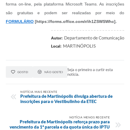
forma on-line, pela plataforma Microsoft Teams. As inscrições
Audiências Públicas
são gratuitas e podem ser realizadas por meio do
Arquivos para Download
FORMULÁRIO
[https://forms.office.com/r/ih1ZSWSWhc].
Carta de Serviços
Departamento de Comunicação
Autor:
Galeria de Vídeos
MARTINÓPOLIS
Local:
SIC
Seja o primeiro a curtir esta
GOSTEI
NÃO GOSTEI
notícia.
NOTÍCIA MAIS RECENTE
Prefeitura de Martinópolis divulga abertura de
inscrições para o Vestibulinho da ETEC
NOTÍCIA MENOS RECENTE
Prefeitura de Martinópolis reforça prazo para
vencimento da 1ª parcela e da quota única do IPTU