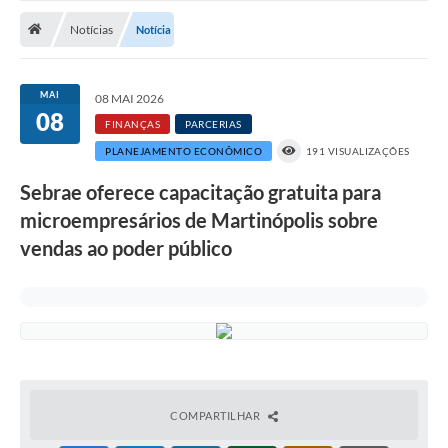
Notícias
Notícias
Notícia
A Nossa Cidade
Secretarias
MAI
08 MAI 2026
08
Serviços Online
FINANÇAS
PARCERIAS
PLANEJAMENTO ECONÔMICO
191 VISUALIZAÇÕES
Transparência
Sebrae oferece capacitação gratuita para
LEIS MUNICIPAIS
microempresários de Martinópolis sobre
FORMULÁRIOS
vendas ao poder público
CIPA
Editais
Espaço Empreendedor
Contato
COMPARTILHAR
LGPD - Lei Geral de Proteção de Dados