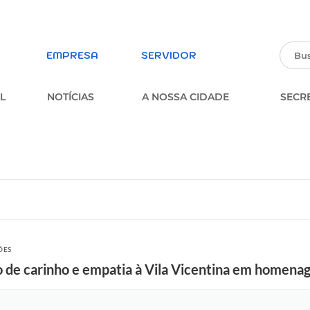
EMPRESA
SERVIDOR
L
NOTÍCIAS
A NOSSA CIDADE
SECR
PARTICIPE DA PESQUISA
ERVIÇOS
SOBRE A OUVIDORIA
MUNICIPAL
parência
FORMULÁRIO ESTUDANTES
MUNICIPAIS
FORMULÁRIO DE INSCRIÇÃO –
ÕES
PROCESSO SELETIVO
to de carinho e empatia à Vila Vicentina em homen
MULÁRIOS
PARTICIPE DOS CONSELHOS
MUNICIPAIS