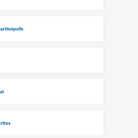
artinópolis
al
ritos