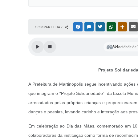
COMPARTILHAR
FACEBOOK
MESSENGER
TWITTER
WHATSAPP
OUTRAS
Velocidade de l
Projeto Solidaried
A Prefeitura de Martinópolis segue incentivando açõe
que integram o “Projeto Solidariedade”, da Escola Muni
arrecadados pelas próprias crianças e proporcionaram
danças e poesias, levando carinho e interação aos pres
Em celebração ao Dia das Mães, comemorado em 10 d
colaboradoras da instituição como forma de reconhecime