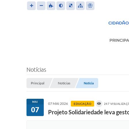
CIDADÃO
PRINCIPA
S
Notícias
Principal
Notícias
Trans
Notícia
LEIS 
MAI
07 MAI 2026
EDUCAÇÃO
247 VISUALIZAÇ
07
Projeto Solidariedade leva ges
FOR