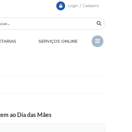
Login / Cadastro
ETARIAS
SERVIÇOS ONLINE
CIPA
Contato
LGPD - Lei Geral de Prote
EDITAIS
de Dados
Chamamento Público
Casa dos Conselhos
agem ao Dia das Mães
Concursos e Processos
Seletivos
Telefones Úteis