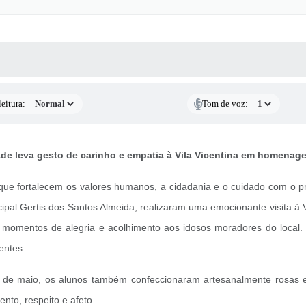
 MÍDIAS
RECEBA NOTÍCIAS
eitura:
Tom de voz:
ade leva gesto de carinho e empatia à Vila Vicentina em homena
s que fortalecem os valores humanos, a cidadania e o cuidado com o 
cipal Gertis dos Santos Almeida, realizaram uma emocionante visita à V
 momentos de alegria e acolhimento aos idosos moradores do local. 
entes.
e maio, os alunos também confeccionaram artesanalmente rosas e
nto, respeito e afeto.