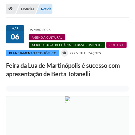
Notícias
Notícias
Notícia
A Nossa Cidade
Secretarias
MAR
06 MAR 2026
06
Serviços Online
AGENDA CULTURAL
AGRICULTURA, PECUÁRIA E ABASTECIMENTO
CULTURA
Transparência
PLANEJAMENTO ECONÔMICO
292 VISUALIZAÇÕES
LEIS MUNICIPAIS
Feira da Lua de Martinópolis é sucesso com
FORMULÁRIOS
apresentação de Berta Tofanelli
CIPA
Editais
Espaço Empreendedor
Contato
LGPD - Lei Geral de Proteção de Dados