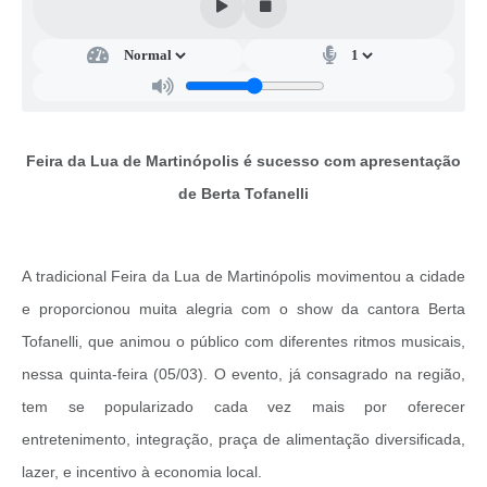
Obras
Casa das Artesãs
Valor da Terra Nua / ITR
CAPS AD II “João Maria Lúcio Martins”
Feira da Lua de Martinópolis é sucesso com apresentação
Multimídia - Hino de Martinópolis
de Berta Tofanelli
Telecentro
Vigilância Municipal de Martinópolis
A tradicional Feira da Lua de Martinópolis movimentou a cidade
Parceria Entidades 3º Setor
e proporcionou muita alegria com o show da cantora Berta
Tofanelli, que animou o público com diferentes ritmos musicais,
Gravações das Licitações
nessa quinta-feira (05/03). O evento, já consagrado na região,
Pesquisa de Satisfação
tem se popularizado cada vez mais por oferecer
Legislação Municipal
entretenimento, integração, praça de alimentação diversificada,
lazer, e incentivo à economia local.
Galeria de Fotos