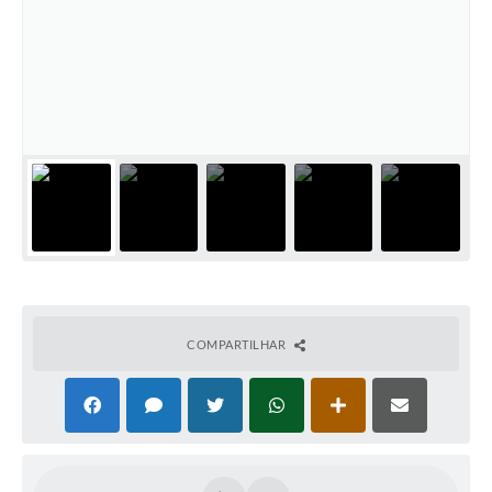
Casa dos Conselhos
Telefones Úteis
Publicações do Departamento de Educação
Fundo Municipal dos Direitos da Criança e do Adolescente
Câmara Municipal
Precatórios
Turismo
Ouvidoria
COMPARTILHAR
Ouvidoria Saúde
Cadastro de Fornecedores
Blog do Cemitério