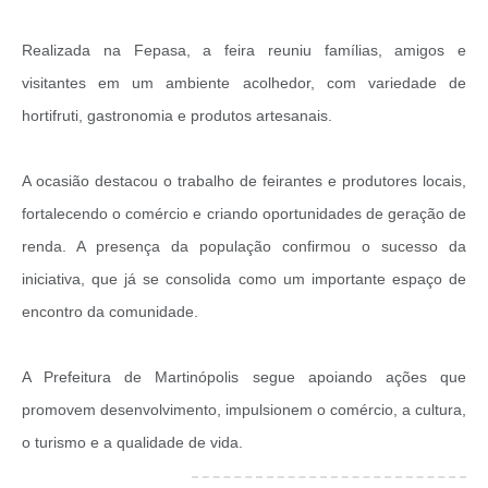
Audiências Públicas
Realizada na Fepasa, a feira reuniu famílias, amigos e
Arquivos para Download
visitantes em um ambiente acolhedor, com variedade de
hortifruti, gastronomia e produtos artesanais.
Carta de Serviços
Galeria de Vídeos
A ocasião destacou o trabalho de feirantes e produtores locais,
SIC
fortalecendo o comércio e criando oportunidades de geração de
renda. A presença da população confirmou o sucesso da
iniciativa, que já se consolida como um importante espaço de
encontro da comunidade.
A Prefeitura de Martinópolis segue apoiando ações que
promovem desenvolvimento, impulsionem o comércio, a cultura,
o turismo e a qualidade de vida.