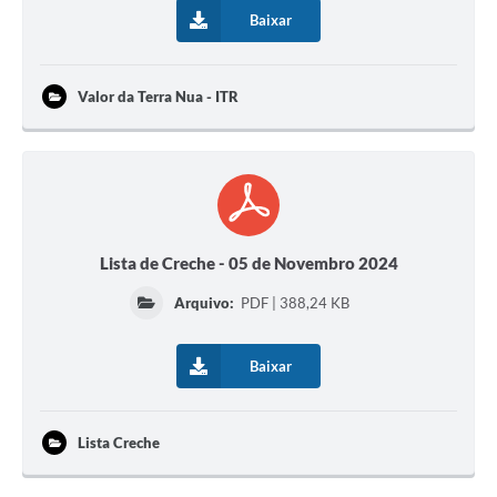
Baixar
Casa dos Conselhos
Telefones Úteis
Valor da Terra Nua - ITR
Publicações do Departamento de Educação
Fundo Municipal dos Direitos da Criança e do Adolescente
Câmara Municipal
Precatórios
Lista de Creche - 05 de Novembro 2024
Turismo
Arquivo:
PDF | 388,24 KB
Ouvidoria
Baixar
Ouvidoria Saúde
Cadastro de Fornecedores
Lista Creche
Blog do Cemitério