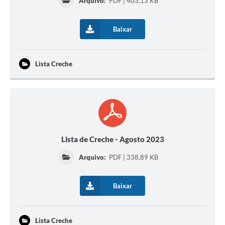
Arquivo:
PDF | 403,13 KB
Audiências Públicas
Baixar
Arquivos para Download
Carta de Serviços
Lista Creche
Galeria de Vídeos
SIC
Lista de Creche - Agosto 2023
Arquivo:
PDF | 338,89 KB
Baixar
Lista Creche