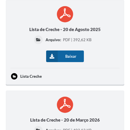
Obras
Casa das Artesãs
Valor da Terra Nua / ITR
Lista de Creche - 20 de Agosto 2025
CAPS AD II “João Maria Lúcio Martins”
Arquivo:
PDF | 392,62 KB
Multimídia - Hino de Martinópolis
Baixar
Telecentro
Vigilância Municipal de Martinópolis
Lista Creche
Parceria Entidades 3º Setor
Gravações das Licitações
Pesquisa de Satisfação
Legislação Municipal
Lista de Creche - 20 de Março 2026
Galeria de Fotos