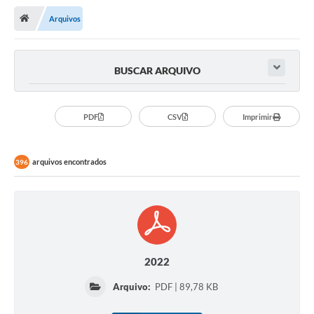
Notícias
Arquivos
A Nossa Cidade
Secretarias
BUSCAR ARQUIVO
Serviços Online
Transparência
PDF
CSV
Imprimir
LEIS MUNICIPAIS
arquivos encontrados
396
FORMULÁRIOS
CIPA
Editais
Espaço Empreendedor
2022
Contato
Arquivo:
PDF | 89,78 KB
LGPD - Lei Geral de Proteção de Dados