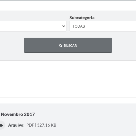
RIÇÃO PARA
IDATOS CIPA
FORMULÁRIO - ESTÁGIO NÃO
Subcategoria
REMUNERADO
ORAÇÃO LDO 2027
BUSCAR
s Novembro 2017
Arquivo:
PDF | 327,16 KB