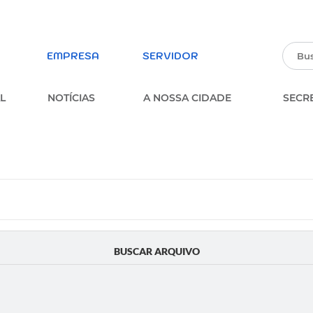
EMPRESA
SERVIDOR
L
NOTÍCIAS
A NOSSA CIDADE
SECR
PARTICIPE DA PESQUISA
ERVIÇOS
SOBRE A OUVIDORIA
MUNICIPAL
parência
FORMULÁRIO ESTUDANTES
MUNICIPAIS
FORMULÁRIO DE INSCRIÇÃO –
BUSCAR ARQUIVO
PROCESSO SELETIVO
MULÁRIOS
PARTICIPE DOS CONSELHOS
MUNICIPAIS