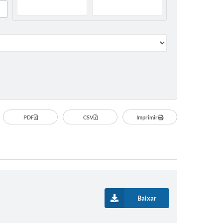
Publicações do Departam
ESPAÇO EMPREENDEDOR
de Educação
SEBRAE
PDF
CSV
Imprimir
Baixar