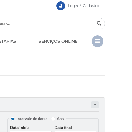
Login / Cadastro
ETARIAS
SERVIÇOS ONLINE
CIPA
Contato
LGPD - Lei Geral de Prote
EDITAIS
de Dados
Chamamento Público
Casa dos Conselhos
Concursos e Processos
Intervalo de datas
Ano
Seletivos
Telefones Úteis
Data inicial
Data final